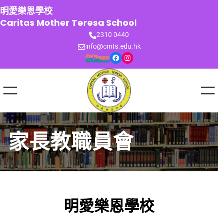
跳
明愛樂恩學校
至
Caritas Mother Teresa School
主
2310 0440
要
info@cmts.edu.hk
內
Facebook
Instagram
容
家長教職員會
明愛樂恩學校