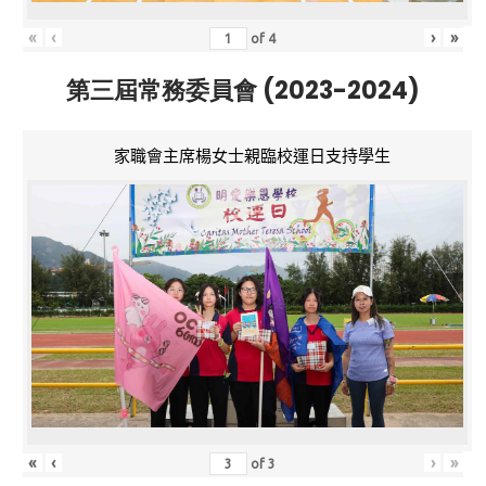
«
‹
›
»
of
4
第三屆常務委員會 (2023-2024)
家職會主席楊女士親臨校運日支持學生
«
‹
›
»
of
3