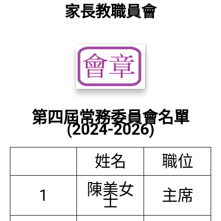
家長教職員會
第四屆常務委員會名單
(2024-2026)
姓名
職位
陳美女
1
主席
士