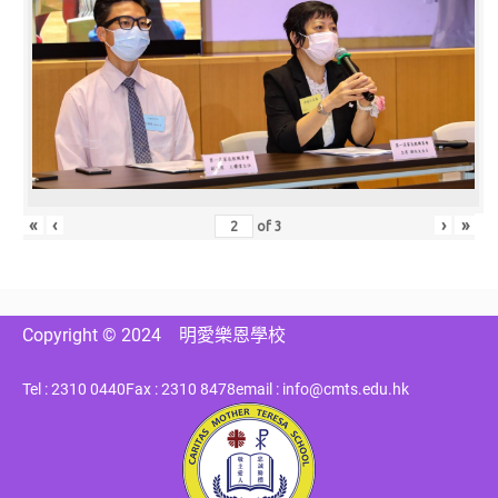
«
‹
›
»
of
3
Copyright © 2024
明愛樂恩學校
Tel : 2310 0440
Fax : 2310 8478
email : info@cmts.edu.hk