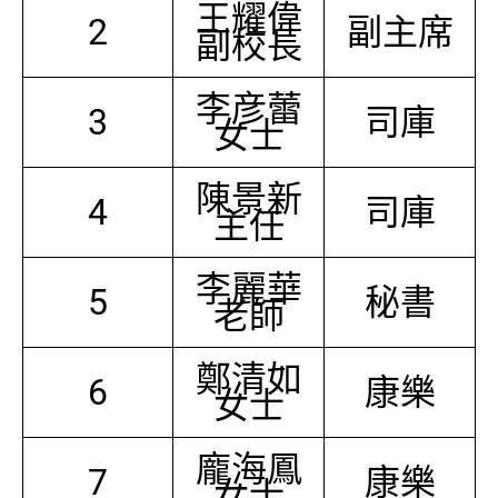
王耀偉
2
副主席
副校長
李彦蕾
3
司庫
女士
陳景新
4
司庫
主任
李麗華
5
秘書
老師
鄭清如
6
康樂
女士
龐海鳳
7
康樂
女士