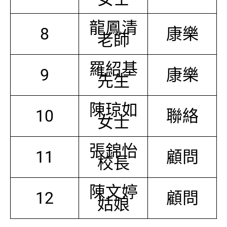
龍鳳清
8
康樂
老師
羅紹基
9
康樂
先生
陳琼如
10
聯絡
女士
張錦怡
11
顧問
校長
陳文婷
12
顧問
姑娘