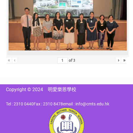
«
‹
›
»
of
3
Copyright © 2024
明愛樂恩學校
Tel : 2310 0440
Fax : 2310 8478
email : info@cmts.edu.hk