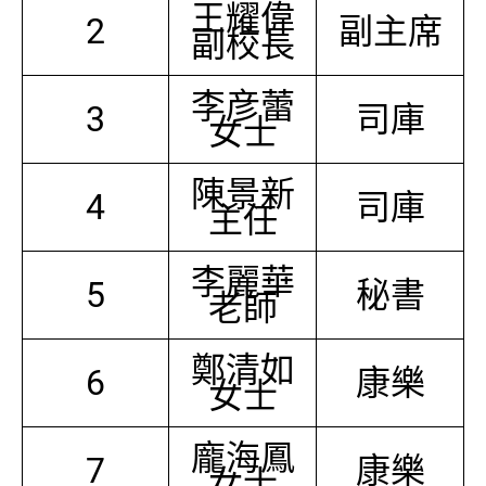
王耀偉
2
副主席
副校長
李彦蕾
3
司庫
女士
陳景新
4
司庫
主任
李麗華
5
秘書
老師
鄭清如
6
康樂
女士
龐海鳳
7
康樂
女士