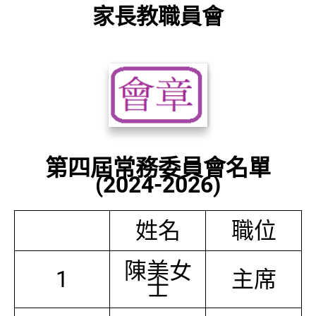
家長教職員會
第四屆常務委員會名單
(2024-2026)
姓名
職位
陳美女
1
主席
士