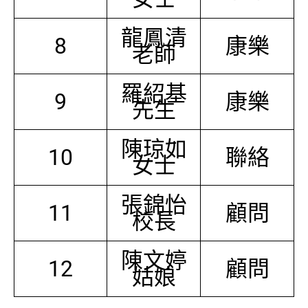
龍鳳清
8
康樂
老師
羅紹基
9
康樂
先生
陳琼如
10
聯絡
女士
張錦怡
11
顧問
校長
陳文婷
12
顧問
姑娘