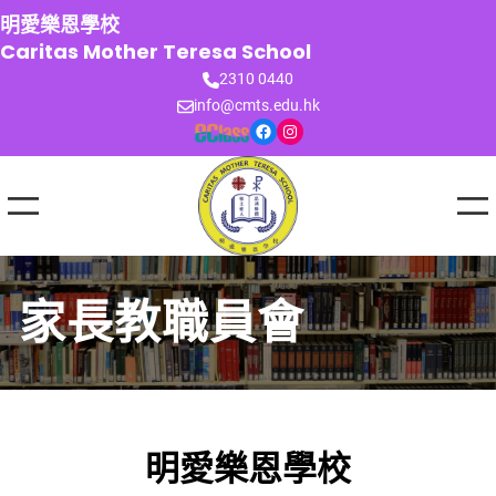
跳
明愛樂恩學校
至
Caritas Mother Teresa School
主
2310 0440
要
info@cmts.edu.hk
內
Facebook
Instagram
容
家長教職員會
明愛樂恩學校