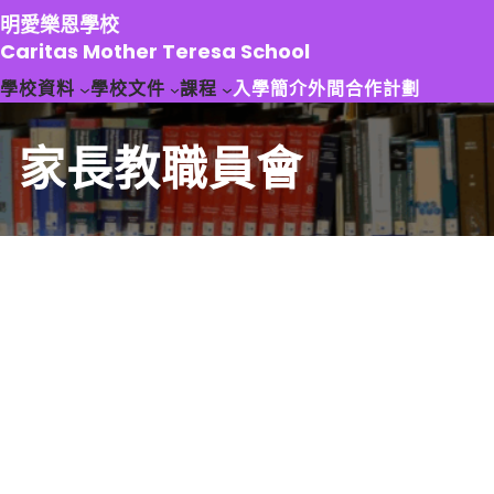
跳
明愛樂恩學校
至
Caritas Mother Teresa School
主
學校資料
學校文件
課程
入學簡介
外間合作計劃
要
內
容
家長教職員會