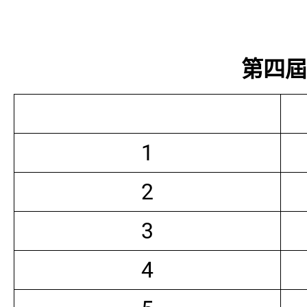
第四屆常
1
2
3
4