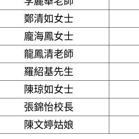
李麗華老師
鄭清如女士
龐海鳳女士
龍鳳清老師
羅紹基先生
陳琼如女士
張錦怡校長
陳文婷姑娘