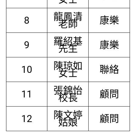
龍鳳清
8
康樂
老師
羅紹基
9
康樂
先生
陳琼如
10
聯絡
女士
張錦怡
11
顧問
校長
陳文婷
12
顧問
姑娘