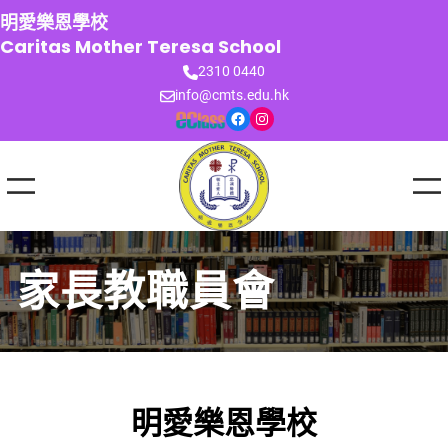
跳
明愛樂恩學校
至
Caritas Mother Teresa School
主
2310 0440
要
info@cmts.edu.hk
內
Facebook
Instagram
容
家長教職員會
明愛樂恩學校