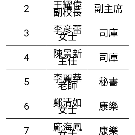
王耀偉
2
副主席
副校長
李彦蕾
3
司庫
女士
陳景新
4
司庫
主任
李麗華
5
秘書
老師
鄭清如
6
康樂
女士
龐海鳳
7
康樂
女士