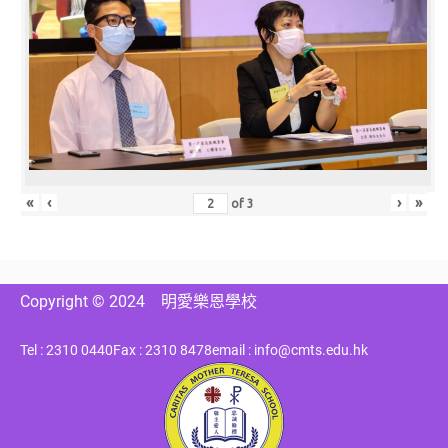
«
‹
›
»
of
3
Copyright © 2024
明愛樂恩學校
Tel : 2310 0440
Fax : 2310 8478
email : info@cmts.edu.hk