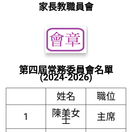
家長教職員會
第四屆常務委員會名單
(2024-2026)
姓名
職位
陳美女
1
主席
士