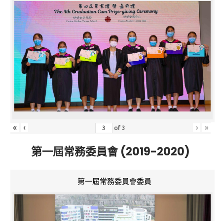
«
‹
›
»
of
3
第一屆常務委員會 (2019-2020)
第一屆常務委員會委員