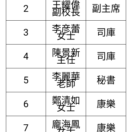
王耀偉
2
副主席
副校長
李彦蕾
3
司庫
女士
陳景新
4
司庫
主任
李麗華
5
秘書
老師
鄭清如
6
康樂
女士
龐海鳳
7
康樂
女士