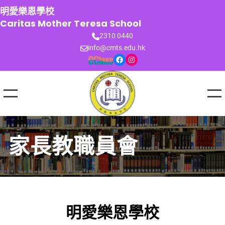
跳
明愛樂恩學校
至
Caritas Mother Teresa School
主
2310 0440
要
info@cmts.edu.hk
內
Facebook
Instagram
容
家長教職員會
明愛樂恩學校