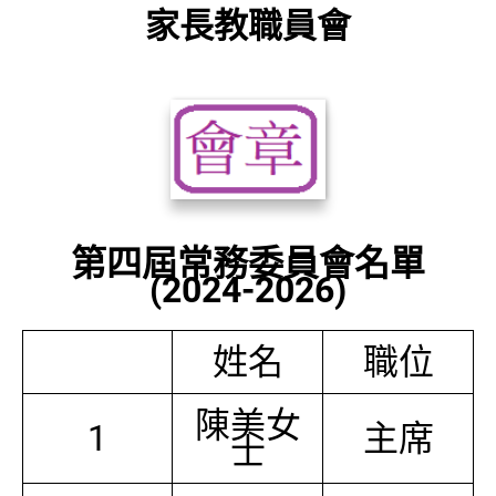
家長教職員會
第四屆常務委員會名單
(2024-2026)
姓名
職位
陳美女
1
主席
士