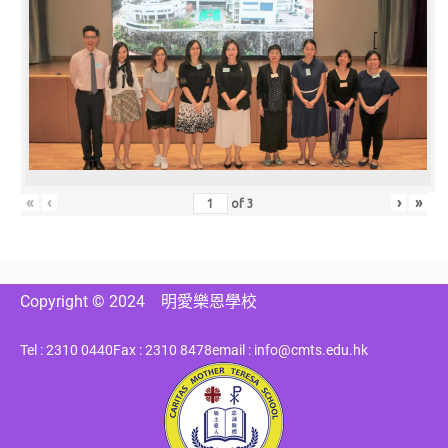
«
‹
›
»
of
3
Copyright © 2024
明愛樂恩學校
Tel : 2310 0440
Fax : 2310 8478
email : info@cmts.edu.hk