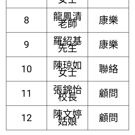
龍鳳清
8
康樂
老師
羅紹基
9
康樂
先生
陳琼如
10
聯絡
女士
張錦怡
11
顧問
校長
陳文婷
12
顧問
姑娘