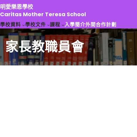
跳
明愛樂恩學校
至
Caritas Mother Teresa School
主
學校資料
學校文件
課程
入學簡介
外間合作計劃
要
內
容
家長教職員會