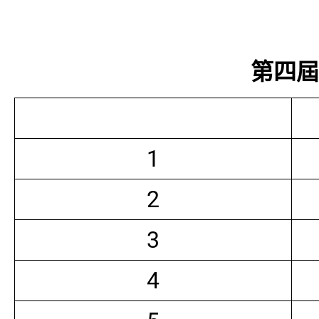
第四屆常
1
2
3
4