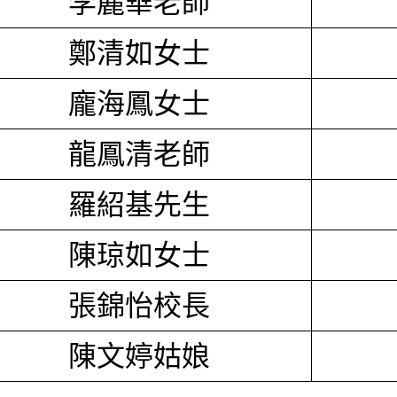
李麗華老師
鄭清如女士
龐海鳳女士
龍鳳清老師
羅紹基先生
陳琼如女士
張錦怡校長
陳文婷姑娘