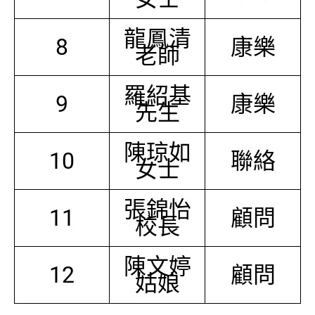
龍鳳清
8
康樂
老師
羅紹基
9
康樂
先生
陳琼如
10
聯絡
女士
張錦怡
11
顧問
校長
陳文婷
12
顧問
姑娘