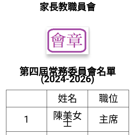
家長教職員會
第四屆常務委員會名單
(2024-2026)
姓名
職位
陳美女
1
主席
士