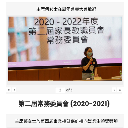
主席何女士在周年會員大會致辭
«
‹
›
»
of
3
第二屆常務委員會 (2020-2021)
主席鄭女士於第四屆畢業禮暨嘉許禮向畢業生頒獎獎項