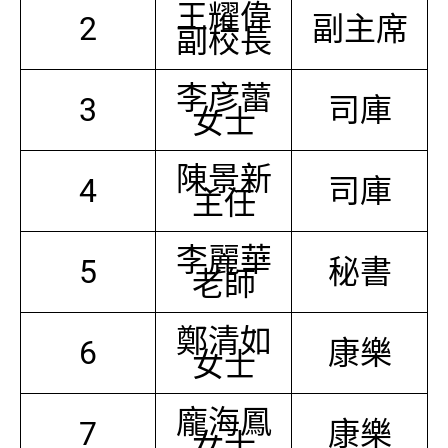
王耀偉
2
副主席
副校長
李彦蕾
3
司庫
女士
陳景新
4
司庫
主任
李麗華
5
秘書
老師
鄭清如
6
康樂
女士
龐海鳳
7
康樂
女士