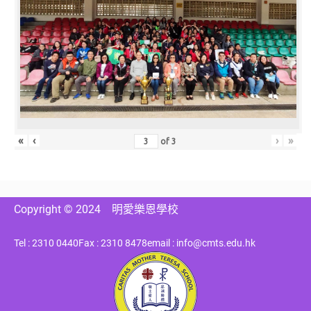
«
‹
›
»
of
3
Copyright © 2024
明愛樂恩學校
Tel : 2310 0440
Fax : 2310 8478
email : info@cmts.edu.hk