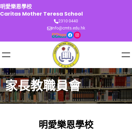
跳
明愛樂恩學校
至
Caritas Mother Teresa School
主
2310 0440
要
info@cmts.edu.hk
內
Facebook
Instagram
容
家長教職員會
明愛樂恩學校