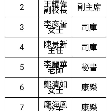
王耀偉
2
副主席
副校長
李彦蕾
3
司庫
女士
陳景新
4
司庫
主任
李麗華
5
秘書
老師
鄭清如
6
康樂
女士
龐海鳳
7
康樂
女士