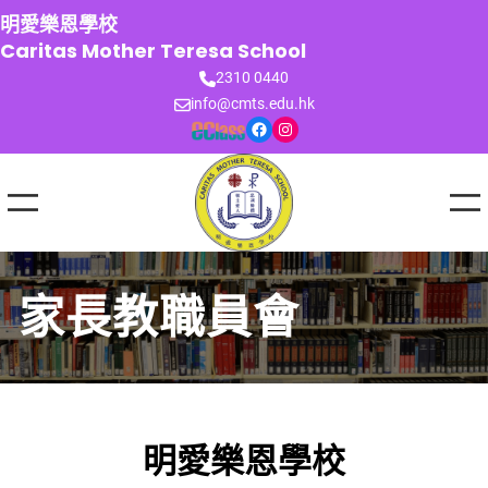
跳
明愛樂恩學校
至
Caritas Mother Teresa School
主
2310 0440
要
info@cmts.edu.hk
內
Facebook
Instagram
容
家長教職員會
明愛樂恩學校