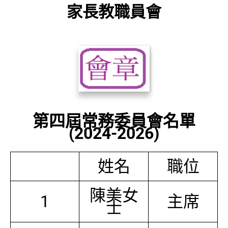
家長教職員會
第四屆常務委員會名單
(2024-2026)
姓名
職位
陳美女
1
主席
士