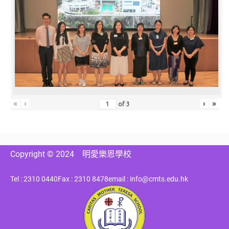
«
‹
›
»
of
3
Copyright © 2024
明愛樂恩學校
Tel : 2310 0440
Fax : 2310 8478
email : info@cmts.edu.hk