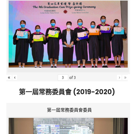
«
‹
›
»
of
3
第一屆常務委員會 (2019-2020)
第一屆常務委員會委員