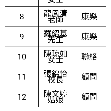
龍鳳清
8
康樂
老師
羅紹基
9
康樂
先生
陳琼如
10
聯絡
女士
張錦怡
11
顧問
校長
陳文婷
12
顧問
姑娘