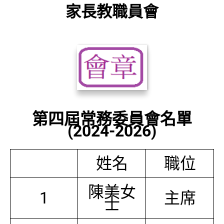
家長教職員會
第四屆常務委員會名單
(2024-2026)
姓名
職位
陳美女
1
主席
士