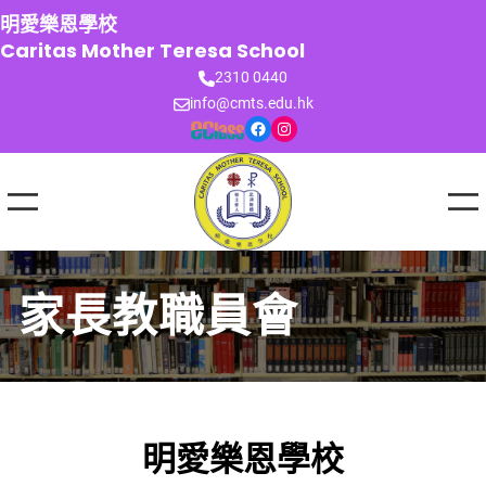
跳
明愛樂恩學校
至
Caritas Mother Teresa School
主
2310 0440
要
info@cmts.edu.hk
內
Facebook
Instagram
容
家長教職員會
明愛樂恩學校