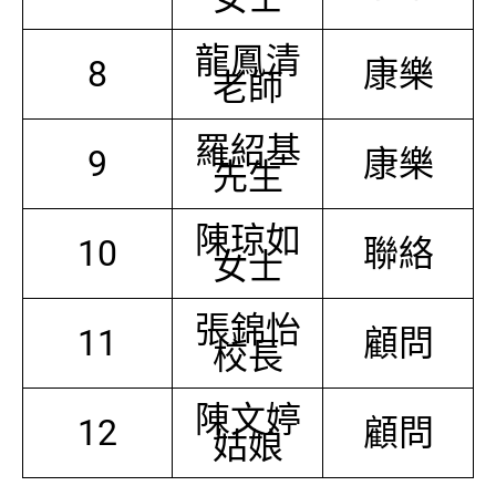
龍鳳清
8
康樂
老師
羅紹基
9
康樂
先生
陳琼如
10
聯絡
女士
張錦怡
11
顧問
校長
陳文婷
12
顧問
姑娘