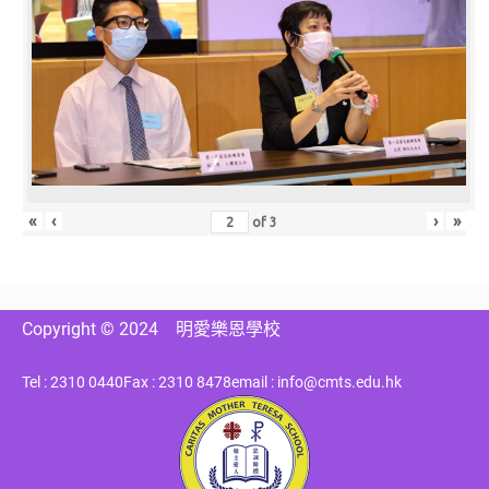
«
‹
›
»
of
3
Copyright © 2024
明愛樂恩學校
Tel : 2310 0440
Fax : 2310 8478
email : info@cmts.edu.hk