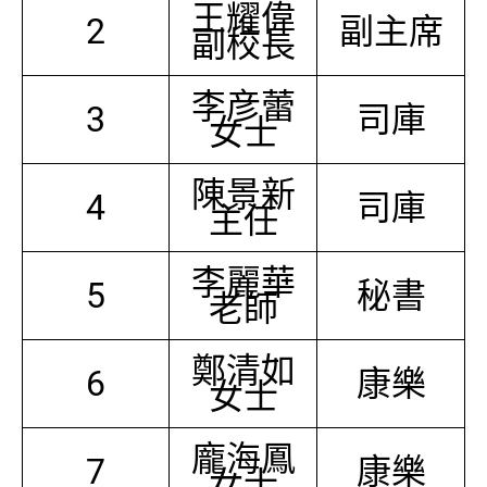
王耀偉
2
副主席
副校長
李彦蕾
3
司庫
女士
陳景新
4
司庫
主任
李麗華
5
秘書
老師
鄭清如
6
康樂
女士
龐海鳳
7
康樂
女士