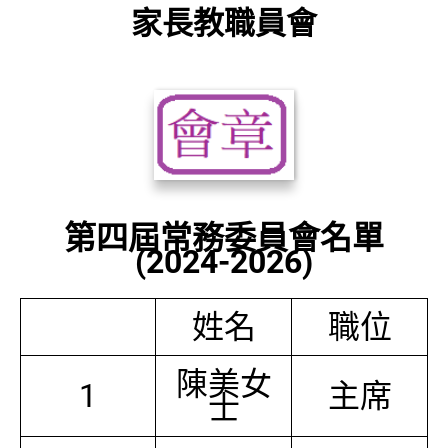
家長教職員會
第四屆常務委員會名單
(2024-2026)
姓名
職位
陳美女
1
主席
士