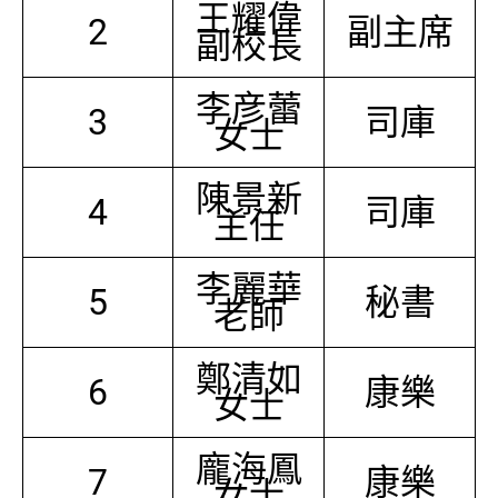
王耀偉
2
副主席
副校長
李彦蕾
3
司庫
女士
陳景新
4
司庫
主任
李麗華
5
秘書
老師
鄭清如
6
康樂
女士
龐海鳳
7
康樂
女士