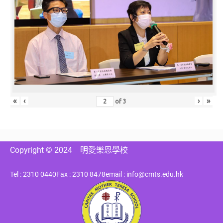
«
‹
›
»
of
3
Copyright © 2024
明愛樂恩學校
Tel : 2310 0440
Fax : 2310 8478
email : info@cmts.edu.hk