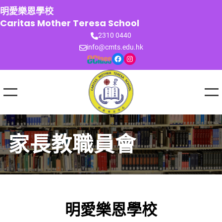
跳
明愛樂恩學校
至
Caritas Mother Teresa School
主
2310 0440
要
info@cmts.edu.hk
內
Facebook
Instagram
容
家長教職員會
明愛樂恩學校