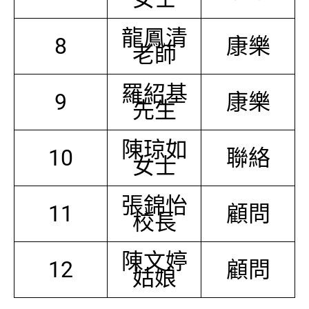
龍鳳清
8
康樂
老師
羅紹基
9
康樂
先生
陳琼如
10
聯絡
女士
張錦怡
11
顧問
校長
陳文婷
12
顧問
姑娘