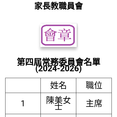
家長教職員會
第四屆常務委員會名單
(2024-2026)
姓名
職位
陳美女
1
主席
士