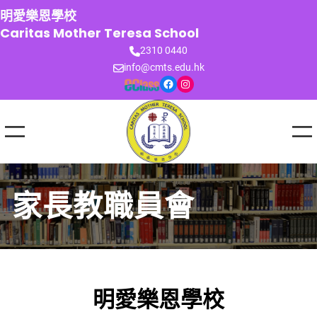
跳
明愛樂恩學校
至
Caritas Mother Teresa School
主
2310 0440
要
info@cmts.edu.hk
內
Facebook
Instagram
容
家長教職員會
明愛樂恩學校