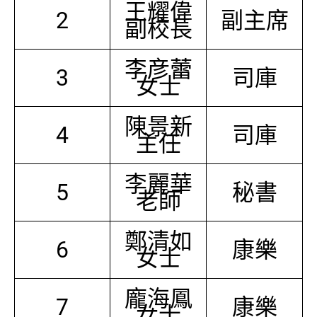
王耀偉
2
副主席
副校長
李彦蕾
3
司庫
女士
陳景新
4
司庫
主任
李麗華
5
秘書
老師
鄭清如
6
康樂
女士
龐海鳳
7
康樂
女士