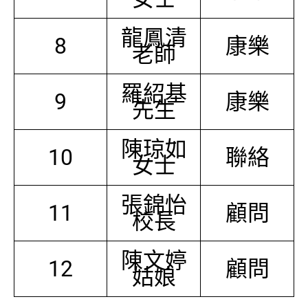
龍鳳清
8
康樂
老師
羅紹基
9
康樂
先生
陳琼如
10
聯絡
女士
張錦怡
11
顧問
校長
陳文婷
12
顧問
姑娘