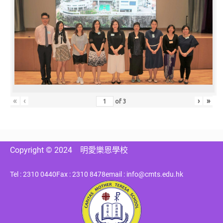
«
‹
›
»
of
3
Copyright © 2024
明愛樂恩學校
Tel : 2310 0440
Fax : 2310 8478
email : info@cmts.edu.hk