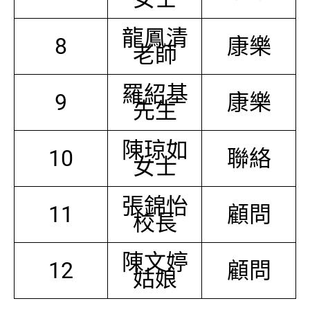
龍鳳清
8
康樂
老師
羅紹基
9
康樂
先生
陳琼如
10
聯絡
女士
張錦怡
11
顧問
校長
陳文婷
12
顧問
姑娘