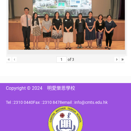
«
‹
›
»
of
3
Copyright © 2024
明愛樂恩學校
Tel : 2310 0440
Fax : 2310 8478
email : info@cmts.edu.hk