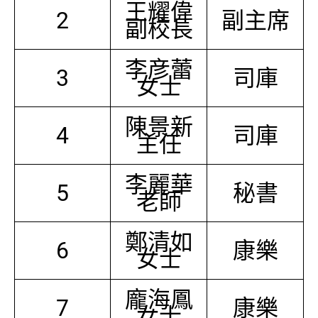
王耀偉
2
副主席
副校長
李彦蕾
3
司庫
女士
陳景新
4
司庫
主任
李麗華
5
秘書
老師
鄭清如
6
康樂
女士
龐海鳳
7
康樂
女士