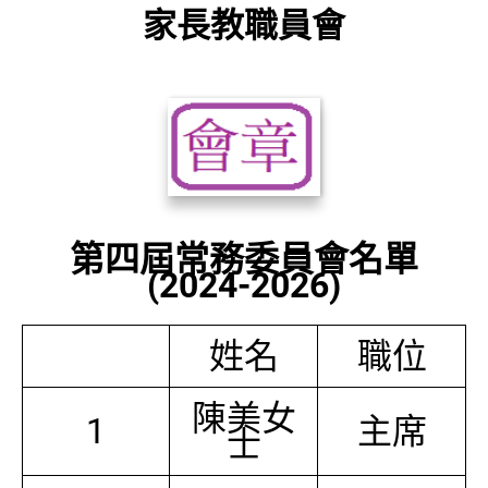
家長教職員會
第四屆常務委員會名單
(2024-2026)
姓名
職位
陳美女
1
主席
士