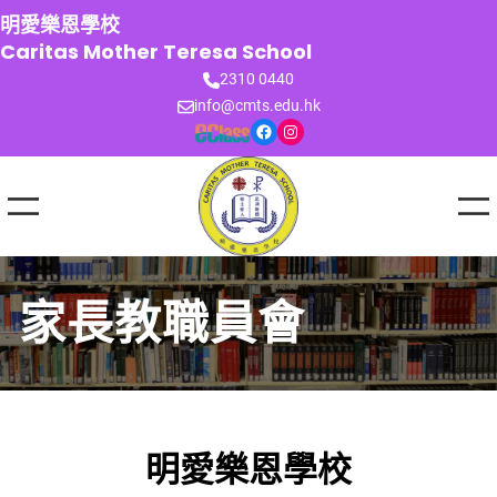
跳
明愛樂恩學校
至
Caritas Mother Teresa School
主
2310 0440
要
info@cmts.edu.hk
內
Facebook
Instagram
容
家長教職員會
明愛樂恩學校