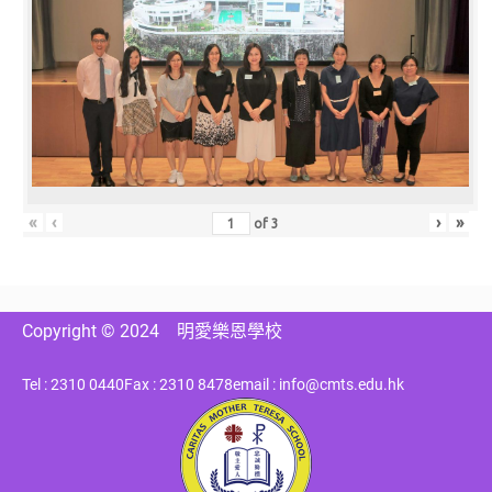
«
‹
›
»
of
3
Copyright © 2024
明愛樂恩學校
Tel : 2310 0440
Fax : 2310 8478
email : info@cmts.edu.hk