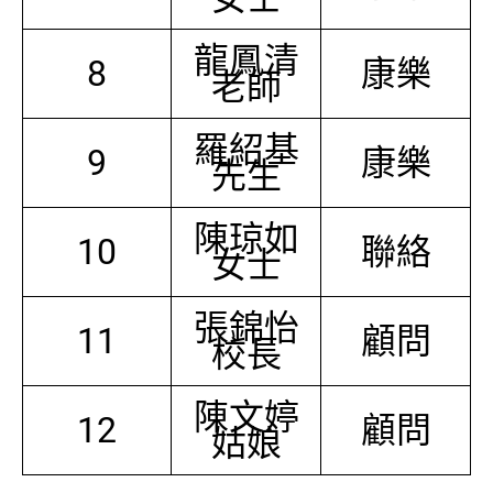
龍鳳清
8
康樂
老師
羅紹基
9
康樂
先生
陳琼如
10
聯絡
女士
張錦怡
11
顧問
校長
陳文婷
12
顧問
姑娘