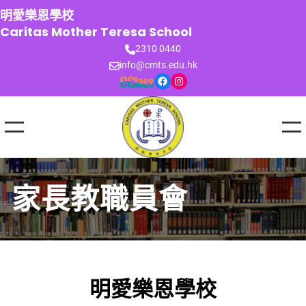
跳
明愛樂恩學校
至
Caritas Mother Teresa School
主
2310 0440
要
info@cmts.edu.hk
內
Facebook
Instagram
容
家長教職員會
明愛樂恩學校