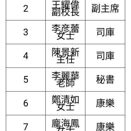
王耀偉
2
副主席
副校長
李彦蕾
3
司庫
女士
陳景新
4
司庫
主任
李麗華
5
秘書
老師
鄭清如
6
康樂
女士
龐海鳳
7
康樂
女士