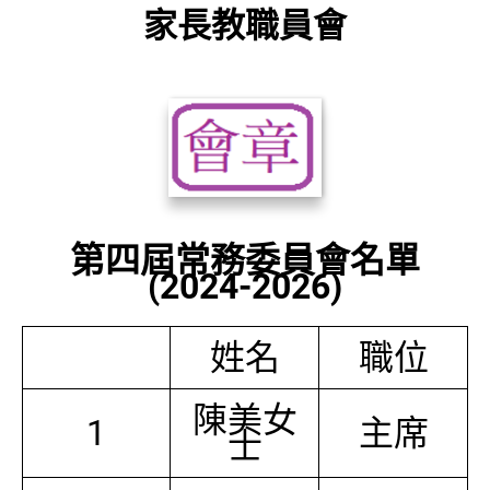
家長教職員會
第四屆常務委員會名單
(2024-2026)
姓名
職位
陳美女
1
主席
士