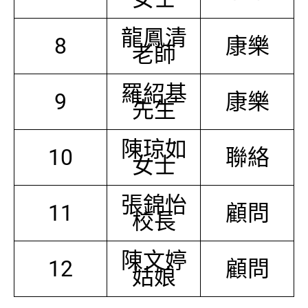
龍鳳清
8
康樂
老師
羅紹基
9
康樂
先生
陳琼如
10
聯絡
女士
張錦怡
11
顧問
校長
陳文婷
12
顧問
姑娘