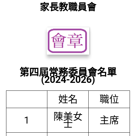
家長教職員會
第四屆常務委員會名單
(2024-2026)
姓名
職位
陳美女
1
主席
士