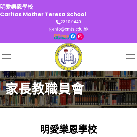
跳
明愛樂恩學校
至
Caritas Mother Teresa School
主
2310 0440
要
info@cmts.edu.hk
內
Facebook
Instagram
容
家長教職員會
明愛樂恩學校