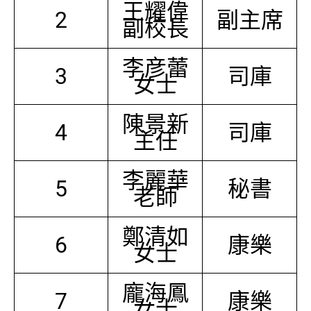
王耀偉
2
副主席
副校長
李彦蕾
3
司庫
女士
陳景新
4
司庫
主任
李麗華
5
秘書
老師
鄭清如
6
康樂
女士
龐海鳳
7
康樂
女士