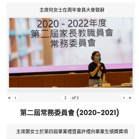
主席何女士在周年會員大會致辭
«
‹
›
»
of
3
第二屆常務委員會 (2020-2021)
主席鄭女士於第四屆畢業禮暨嘉許禮向畢業生頒獎獎項