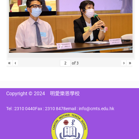
«
‹
›
»
of
3
Copyright © 2024
明愛樂恩學校
Tel : 2310 0440
Fax : 2310 8478
email : info@cmts.edu.hk