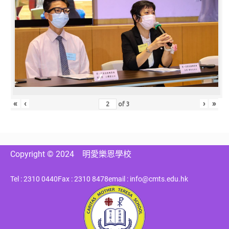
«
‹
›
»
of
3
Copyright © 2024
明愛樂恩學校
Tel : 2310 0440
Fax : 2310 8478
email : info@cmts.edu.hk