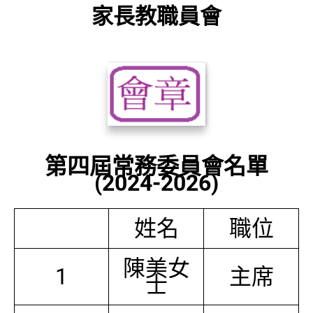
家長教職員會
第四屆常務委員會名單
(2024-2026)
姓名
職位
陳美女
1
主席
士