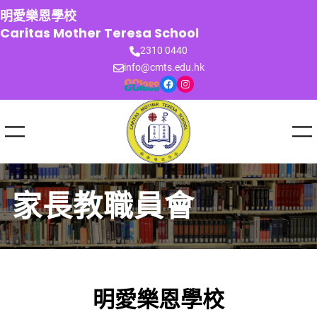
跳
明愛樂恩學校
至
Caritas Mother Teresa School
主
2310 0440
要
info@cmts.edu.hk
內
Facebook
Instagram
容
家長教職員會
明愛樂恩學校