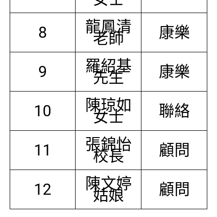
龍鳳清
8
康樂
老師
羅紹基
9
康樂
先生
陳琼如
10
聯絡
女士
張錦怡
11
顧問
校長
陳文婷
12
顧問
姑娘