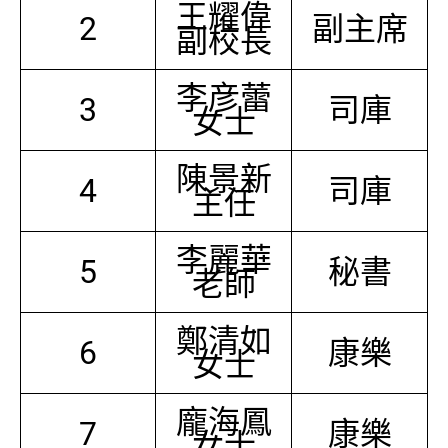
王耀偉
2
副主席
副校長
李彦蕾
3
司庫
女士
陳景新
4
司庫
主任
李麗華
5
秘書
老師
鄭清如
6
康樂
女士
龐海鳳
7
康樂
女士