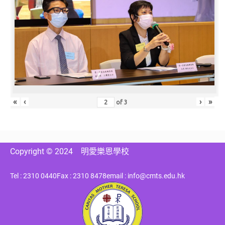
«
‹
›
»
of
3
Copyright © 2024
明愛樂恩學校
Tel : 2310 0440
Fax : 2310 8478
email : info@cmts.edu.hk