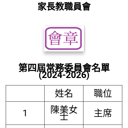
家長教職員會
第四屆常務委員會名單
(2024-2026)
姓名
職位
陳美女
1
主席
士