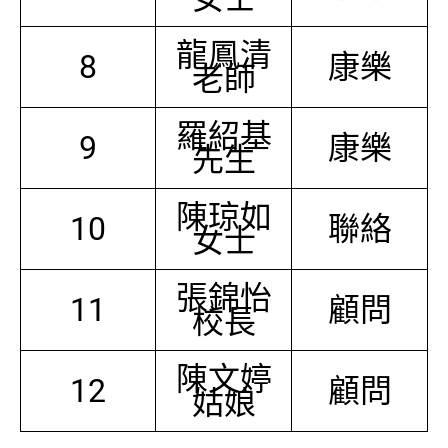
龍鳳清
8
康樂
老師
羅紹基
9
康樂
先生
陳琼如
10
聯絡
女士
張錦怡
11
顧問
校長
陳文婷
12
顧問
姑娘