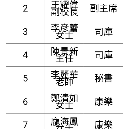
王耀偉
2
副主席
副校長
李彦蕾
3
司庫
女士
陳景新
4
司庫
主任
李麗華
5
秘書
老師
鄭清如
6
康樂
女士
龐海鳳
7
康樂
女士