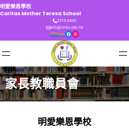
跳
明愛樂恩學校
至
Caritas Mother Teresa School
主
2310 0440
要
info@cmts.edu.hk
內
Facebook
Instagram
容
家長教職員會
明愛樂恩學校