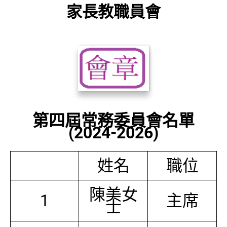
家長教職員會
第四屆常務委員會名單
(2024-2026)
姓名
職位
陳美女
1
主席
士