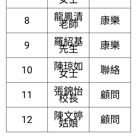
龍鳳清
8
康樂
老師
羅紹基
9
康樂
先生
陳琼如
10
聯絡
女士
張錦怡
11
顧問
校長
陳文婷
12
顧問
姑娘