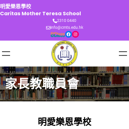
跳
明愛樂恩學校
至
Caritas Mother Teresa School
主
2310 0440
要
info@cmts.edu.hk
內
Facebook
Instagram
容
家長教職員會
明愛樂恩學校