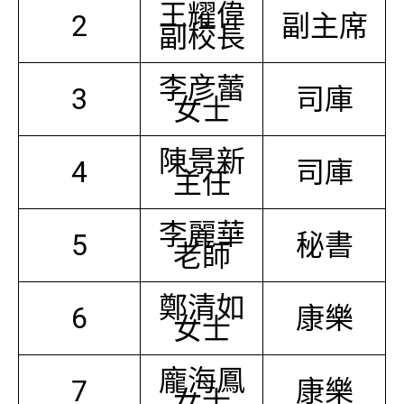
王耀偉
2
副主席
副校長
李彦蕾
3
司庫
女士
陳景新
4
司庫
主任
李麗華
5
秘書
老師
鄭清如
6
康樂
女士
龐海鳳
7
康樂
女士