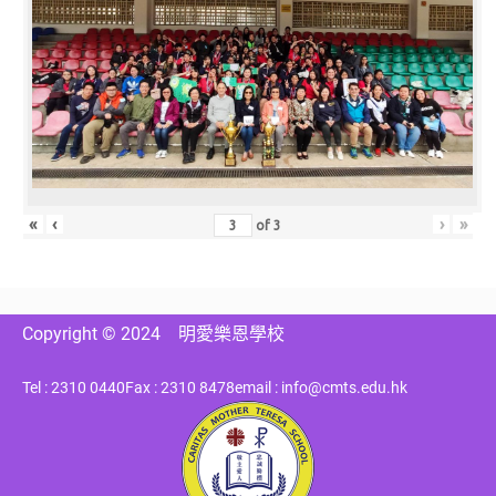
«
‹
›
»
of
3
Copyright © 2024
明愛樂恩學校
Tel : 2310 0440
Fax : 2310 8478
email : info@cmts.edu.hk