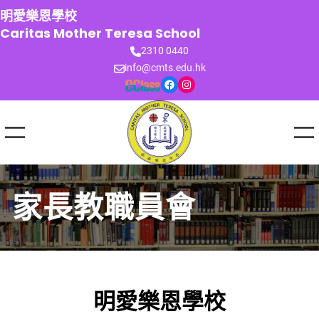
跳
明愛樂恩學校
至
Caritas Mother Teresa School
主
2310 0440
要
info@cmts.edu.hk
內
Facebook
Instagram
容
家長教職員會
明愛樂恩學校