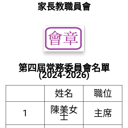
家長教職員會
第四屆常務委員會名單
(2024-2026)
姓名
職位
陳美女
1
主席
士