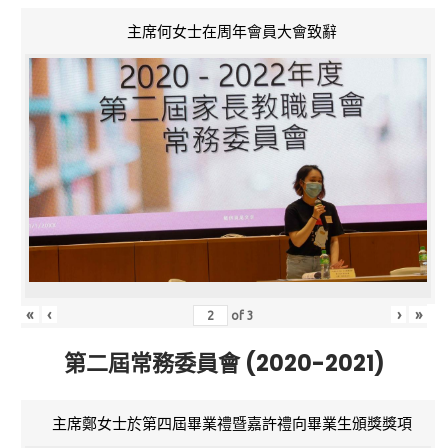
主席何女士在周年會員大會致辭
«
‹
›
»
of
3
第二屆常務委員會 (2020-2021)
主席鄭女士於第四屆畢業禮暨嘉許禮向畢業生頒獎獎項