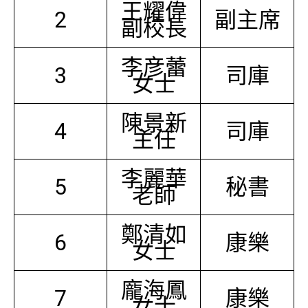
王耀偉
2
副主席
副校長
李彦蕾
3
司庫
女士
陳景新
4
司庫
主任
李麗華
5
秘書
老師
鄭清如
6
康樂
女士
龐海鳳
7
康樂
女士