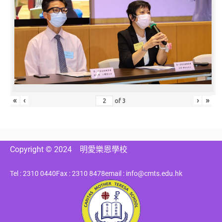
«
‹
›
»
of
3
Copyright © 2024
明愛樂恩學校
Tel : 2310 0440
Fax : 2310 8478
email : info@cmts.edu.hk