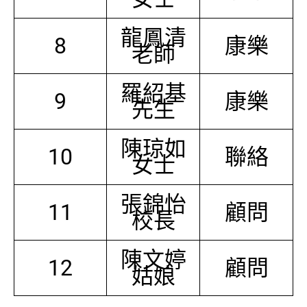
龍鳳清
8
康樂
老師
羅紹基
9
康樂
先生
陳琼如
10
聯絡
女士
張錦怡
11
顧問
校長
陳文婷
12
顧問
姑娘