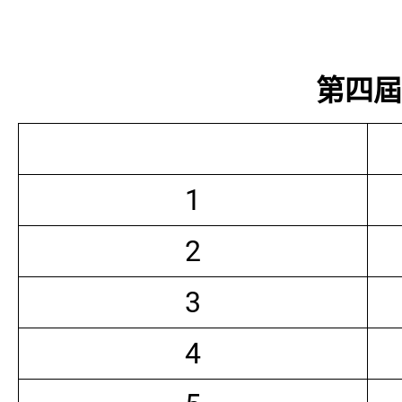
第四屆常
1
2
3
4