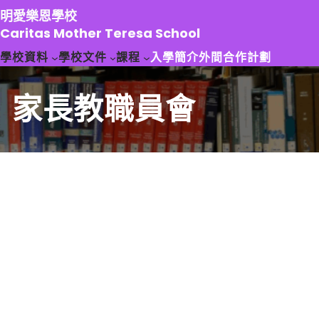
跳
明愛樂恩學校
至
Caritas Mother Teresa School
主
學校資料
學校文件
課程
入學簡介
外間合作計劃
要
內
容
家長教職員會