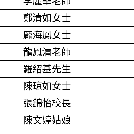
李麗華老師
鄭清如女士
龐海鳳女士
龍鳳清老師
羅紹基先生
陳琼如女士
張錦怡校長
陳文婷姑娘