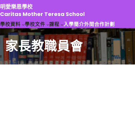
跳
明愛樂恩學校
至
Caritas Mother Teresa School
主
學校資料
學校文件
課程
入學簡介
外間合作計劃
要
內
容
家長教職員會