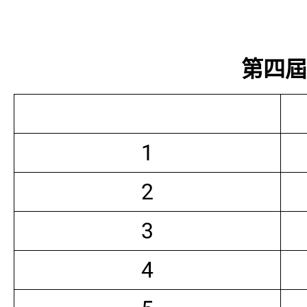
第四屆常
1
2
3
4