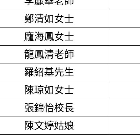
李麗華老師
鄭清如女士
龐海鳳女士
龍鳳清老師
羅紹基先生
陳琼如女士
張錦怡校長
陳文婷姑娘