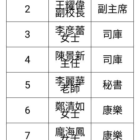
王耀偉
2
副主席
副校長
李彦蕾
3
司庫
女士
陳景新
4
司庫
主任
李麗華
5
秘書
老師
鄭清如
6
康樂
女士
龐海鳳
7
康樂
女士