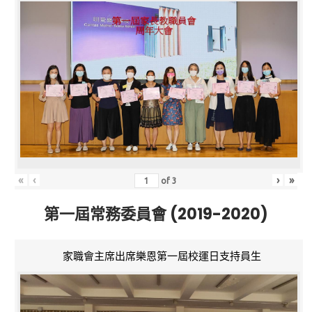
«
‹
›
»
of
3
第一屆常務委員會 (2019-2020)
家職會主席出席樂恩第一屆校運日支持員生