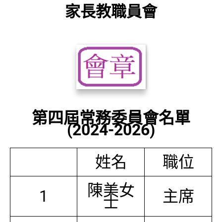
家長教職員會
第四屆常務委員會名單
(2024-2026)
姓名
職位
陳美女
1
主席
士