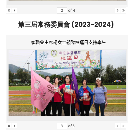
«
‹
›
»
of
4
第三屆常務委員會 (2023-2024)
家職會主席楊女士親臨校運日支持學生
«
‹
›
»
of
3