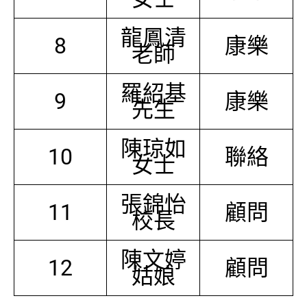
龍鳳清
8
康樂
老師
羅紹基
9
康樂
先生
陳琼如
10
聯絡
女士
張錦怡
11
顧問
校長
陳文婷
12
顧問
姑娘