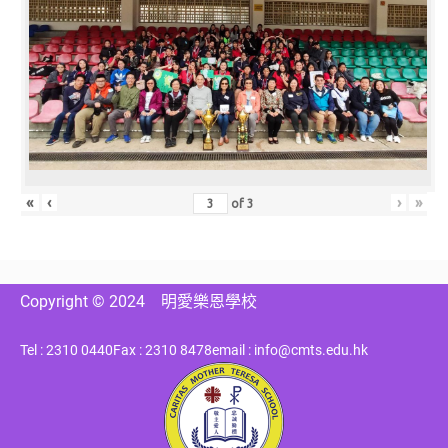
«
‹
›
»
of
3
Copyright © 2024
明愛樂恩學校
Tel : 2310 0440
Fax : 2310 8478
email : info@cmts.edu.hk