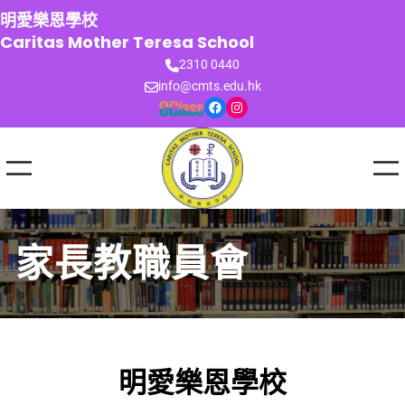
跳
明愛樂恩學校
至
Caritas Mother Teresa School
主
2310 0440
要
info@cmts.edu.hk
內
Facebook
Instagram
容
家長教職員會
明愛樂恩學校