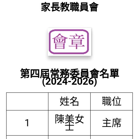
家長教職員會
第四屆常務委員會名單
(2024-2026)
姓名
職位
陳美女
1
主席
士