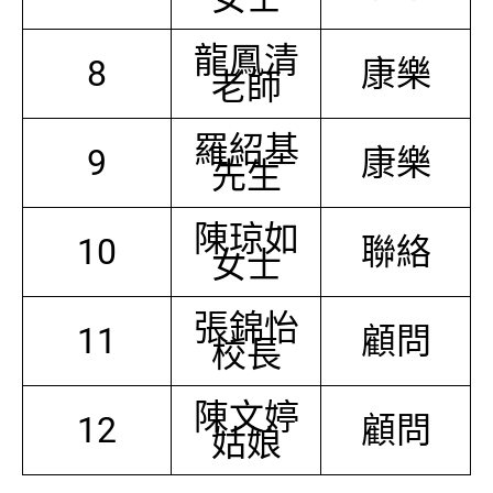
龍鳳清
8
康樂
老師
羅紹基
9
康樂
先生
陳琼如
10
聯絡
女士
張錦怡
11
顧問
校長
陳文婷
12
顧問
姑娘