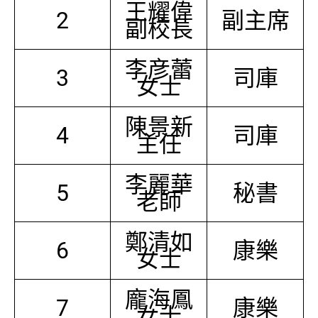
王耀偉
2
副主席
副校長
李彦蕾
3
司庫
女士
陳景新
4
司庫
主任
李麗華
5
秘書
老師
鄭清如
6
康樂
女士
龐海鳳
7
康樂
女士