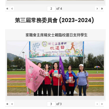
«
‹
›
»
of
4
第三屆常務委員會 (2023-2024)
家職會主席楊女士親臨校運日支持學生
«
‹
›
»
of
3