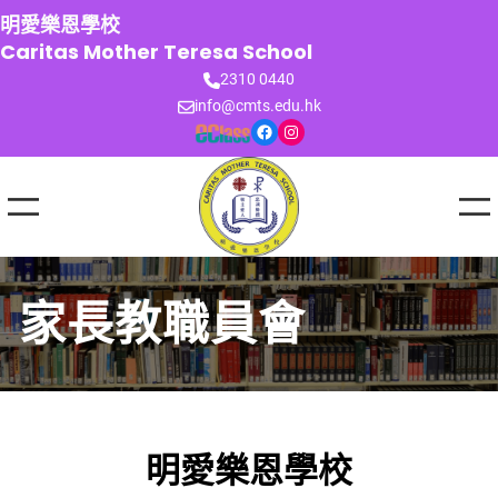
跳
明愛樂恩學校
至
Caritas Mother Teresa School
主
2310 0440
要
info@cmts.edu.hk
內
Facebook
Instagram
容
家長教職員會
明愛樂恩學校