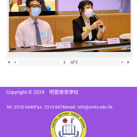
«
‹
›
»
of
3
Copyright © 2024
明愛樂恩學校
Tel : 2310 0440
Fax : 2310 8478
email : info@cmts.edu.hk