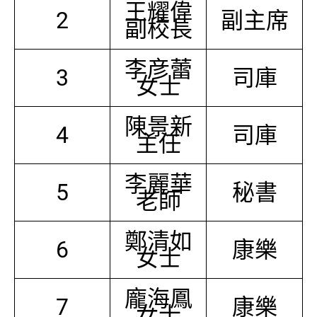
王耀偉
2
副主席
副校長
李彦蕾
3
司庫
女士
陳景新
4
司庫
主任
李麗華
5
秘書
老師
鄭清如
6
康樂
女士
龐海鳳
7
康樂
女士