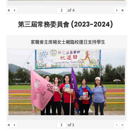
«
‹
›
»
of
4
第三屆常務委員會 (2023-2024)
家職會主席楊女士親臨校運日支持學生
«
‹
›
»
of
3