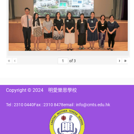
«
‹
›
»
of
3
Copyright © 2024
明愛樂恩學校
Tel : 2310 0440
Fax : 2310 8478
email : info@cmts.edu.hk