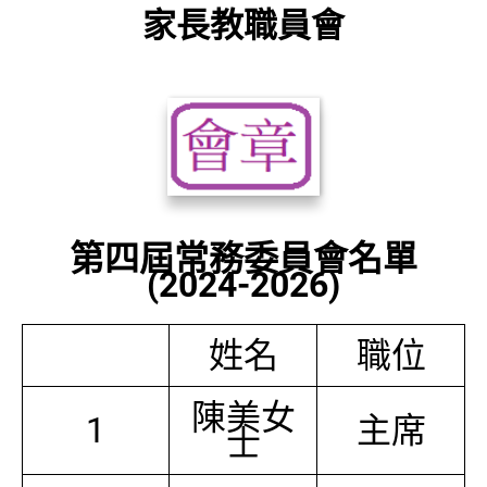
家長教職員會
第四屆常務委員會名單
(2024-2026)
姓名
職位
陳美女
1
主席
士