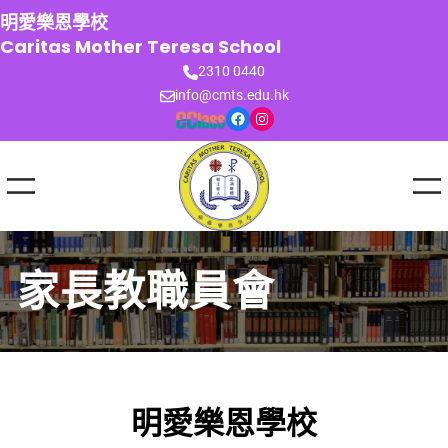
跳
明愛樂恩學校
至
Caritas Mother Teresa School
主
2310 0440
要
info@cmts.edu.hk
內
Facebook
Instagram
容
家長教職員會
明愛樂恩學校