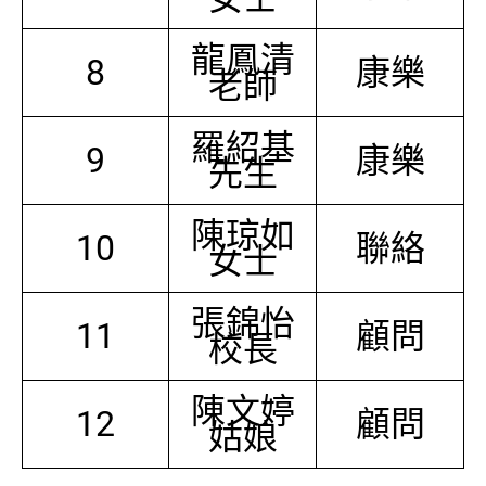
龍鳳清
8
康樂
老師
羅紹基
9
康樂
先生
陳琼如
10
聯絡
女士
張錦怡
11
顧問
校長
陳文婷
12
顧問
姑娘