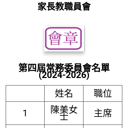
家長教職員會
第四屆常務委員會名單
(2024-2026)
姓名
職位
陳美女
1
主席
士