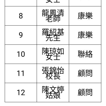
龍鳳清
8
康樂
老師
羅紹基
9
康樂
先生
陳琼如
10
聯絡
女士
張錦怡
11
顧問
校長
陳文婷
12
顧問
姑娘