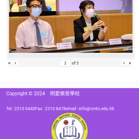
«
‹
›
»
of
3
Copyright © 2024
明愛樂恩學校
Tel : 2310 0440
Fax : 2310 8478
email : info@cmts.edu.hk