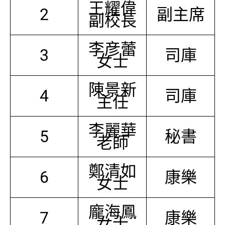
王耀偉
2
副主席
副校長
李彦蕾
3
司庫
女士
陳景新
4
司庫
主任
李麗華
5
秘書
老師
鄭清如
6
康樂
女士
龐海鳳
7
康樂
女士