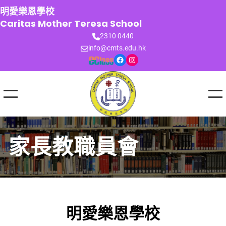
跳
明愛樂恩學校
至
Caritas Mother Teresa School
主
2310 0440
要
info@cmts.edu.hk
內
Facebook
Instagram
容
家長教職員會
明愛樂恩學校