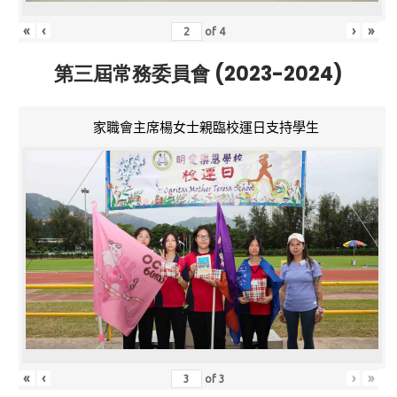
«
‹
›
»
of
4
第三屆常務委員會 (2023-2024)
家職會主席楊女士親臨校運日支持學生
«
‹
›
»
of
3