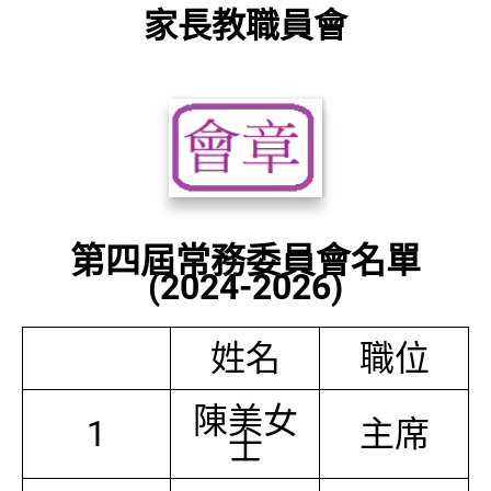
家長教職員會
第四屆常務委員會名單
(2024-2026)
姓名
職位
陳美女
1
主席
士