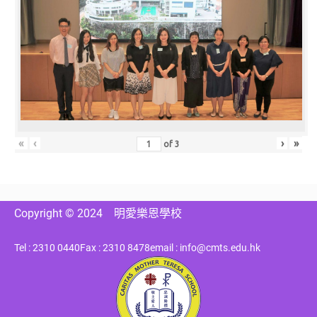
«
‹
›
»
of
3
Copyright © 2024
明愛樂恩學校
Tel : 2310 0440
Fax : 2310 8478
email : info@cmts.edu.hk