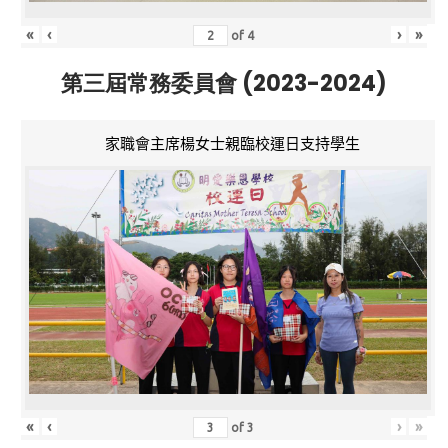
«
‹
›
»
of
4
第三屆常務委員會 (2023-2024)
家職會主席楊女士親臨校運日支持學生
«
‹
›
»
of
3