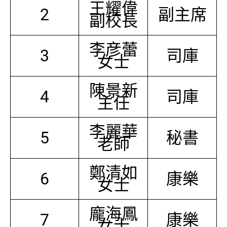
王耀偉
2
副主席
副校長
李彦蕾
3
司庫
女士
陳景新
4
司庫
主任
李麗華
5
秘書
老師
鄭清如
6
康樂
女士
龐海鳳
7
康樂
女士