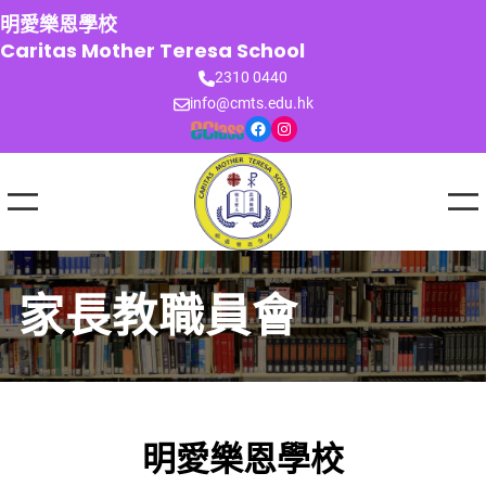
跳
明愛樂恩學校
至
Caritas Mother Teresa School
主
2310 0440
要
info@cmts.edu.hk
內
Facebook
Instagram
容
家長教職員會
明愛樂恩學校