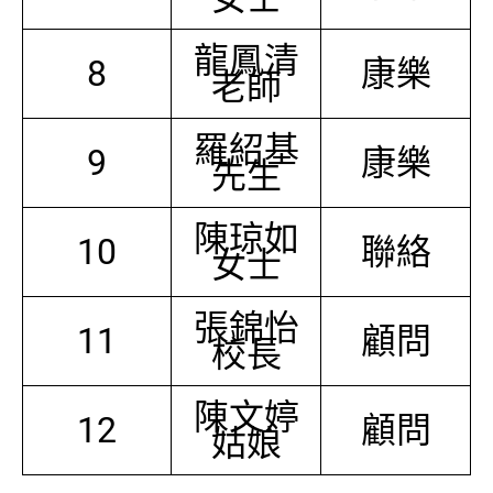
龍鳳清
8
康樂
老師
羅紹基
9
康樂
先生
陳琼如
10
聯絡
女士
張錦怡
11
顧問
校長
陳文婷
12
顧問
姑娘