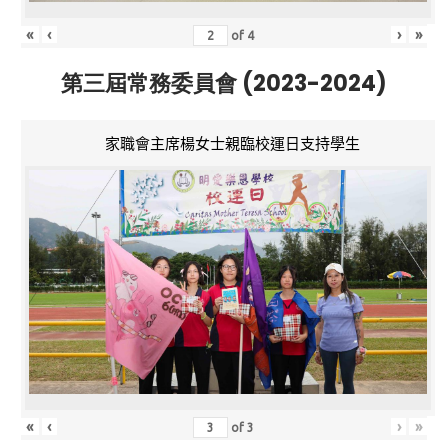
«
‹
›
»
of
4
第三屆常務委員會 (2023-2024)
家職會主席楊女士親臨校運日支持學生
«
‹
›
»
of
3