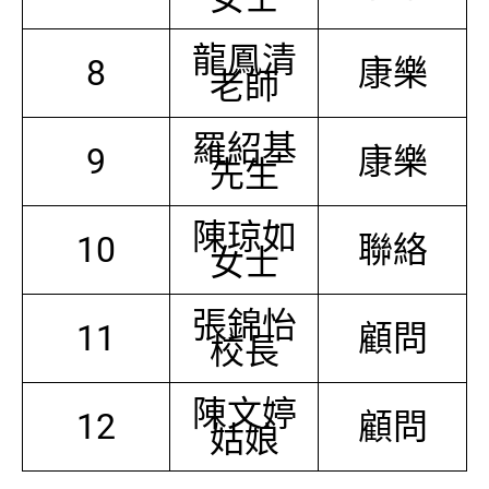
龍鳳清
8
康樂
老師
羅紹基
9
康樂
先生
陳琼如
10
聯絡
女士
張錦怡
11
顧問
校長
陳文婷
12
顧問
姑娘