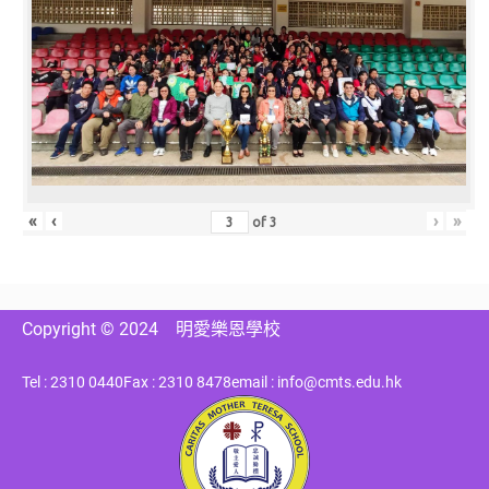
«
‹
›
»
of
3
Copyright © 2024
明愛樂恩學校
Tel : 2310 0440
Fax : 2310 8478
email : info@cmts.edu.hk