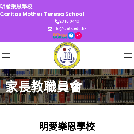
跳
明愛樂恩學校
至
Caritas Mother Teresa School
主
2310 0440
要
info@cmts.edu.hk
內
Facebook
Instagram
容
家長教職員會
明愛樂恩學校