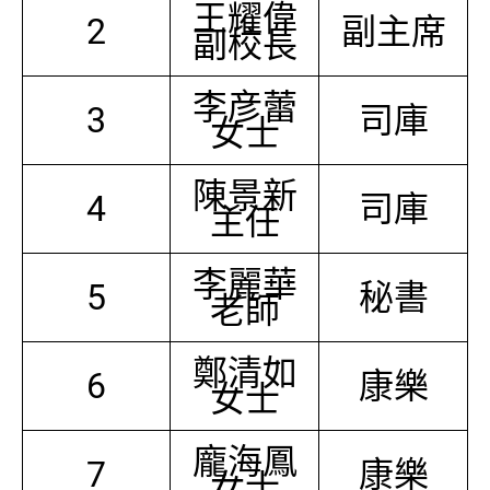
王耀偉
2
副主席
副校長
李彦蕾
3
司庫
女士
陳景新
4
司庫
主任
李麗華
5
秘書
老師
鄭清如
6
康樂
女士
龐海鳳
7
康樂
女士