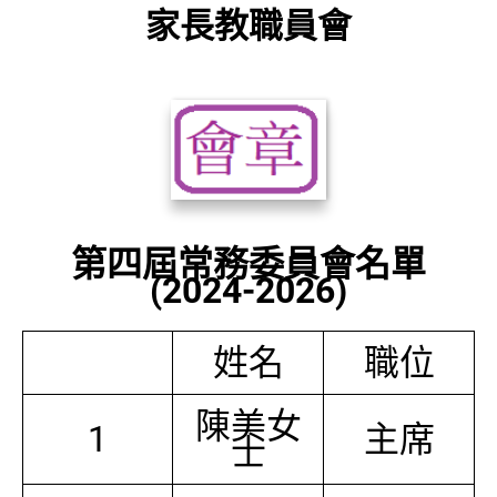
家長教職員會
第四屆常務委員會名單
(2024-2026)
姓名
職位
陳美女
1
主席
士