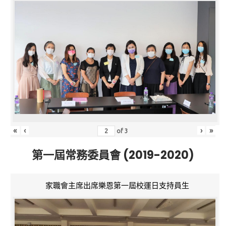
«
‹
›
»
of
3
第一屆常務委員會 (2019-2020)
家職會主席出席樂恩第一屆校運日支持員生