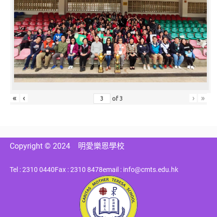
«
‹
›
»
of
3
Copyright © 2024
明愛樂恩學校
Tel : 2310 0440
Fax : 2310 8478
email : info@cmts.edu.hk