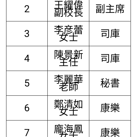
王耀偉
2
副主席
副校長
李彦蕾
3
司庫
女士
陳景新
4
司庫
主任
李麗華
5
秘書
老師
鄭清如
6
康樂
女士
龐海鳳
7
康樂
女士