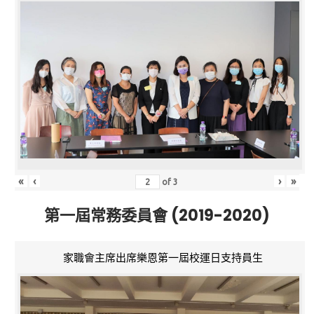
«
‹
›
»
of
3
第一屆常務委員會 (2019-2020)
家職會主席出席樂恩第一屆校運日支持員生