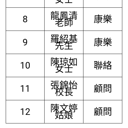
龍鳳清
8
康樂
老師
羅紹基
9
康樂
先生
陳琼如
10
聯絡
女士
張錦怡
11
顧問
校長
陳文婷
12
顧問
姑娘