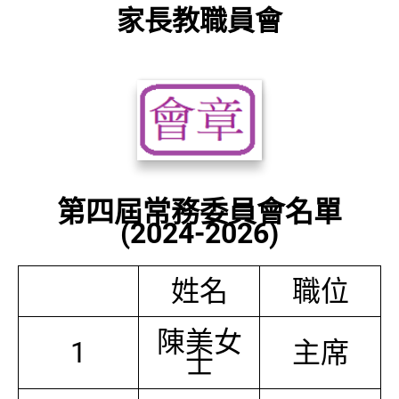
家長教職員會
第四屆常務委員會名單
(2024-2026)
姓名
職位
陳美女
1
主席
士