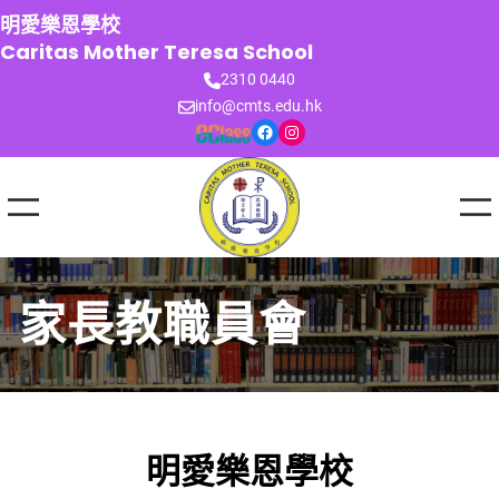
跳
明愛樂恩學校
至
Caritas Mother Teresa School
主
2310 0440
要
info@cmts.edu.hk
內
Facebook
Instagram
容
家長教職員會
明愛樂恩學校