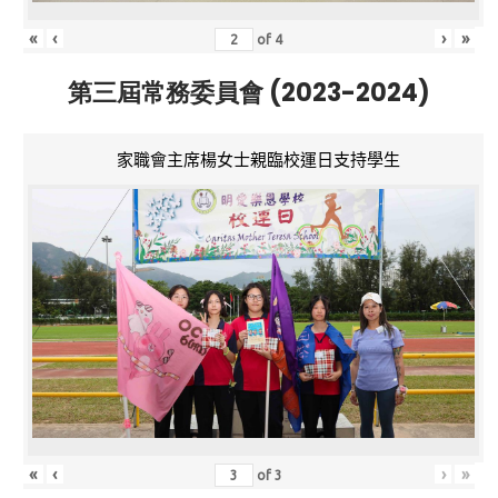
«
‹
›
»
of
4
第三屆常務委員會 (2023-2024)
家職會主席楊女士親臨校運日支持學生
«
‹
›
»
of
3