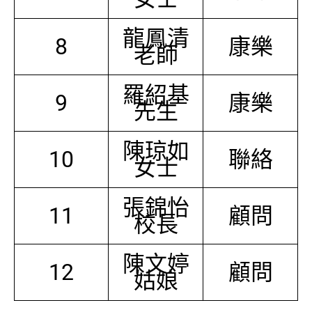
龍鳳清
8
康樂
老師
羅紹基
9
康樂
先生
陳琼如
10
聯絡
女士
張錦怡
11
顧問
校長
陳文婷
12
顧問
姑娘