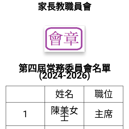
家長教職員會
第四屆常務委員會名單
(2024-2026)
姓名
職位
陳美女
1
主席
士