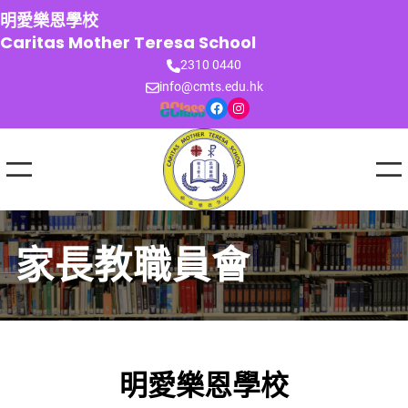
跳
明愛樂恩學校
至
Caritas Mother Teresa School
主
2310 0440
要
info@cmts.edu.hk
內
Facebook
Instagram
容
家長教職員會
明愛樂恩學校