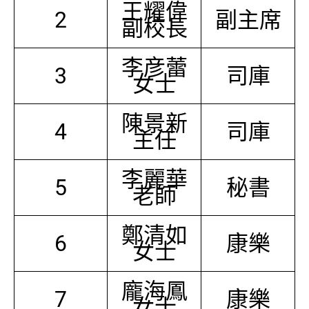
王耀偉
2
副主席
副校長
李彦蕾
3
司庫
女士
陳景新
4
司庫
主任
李麗華
5
秘書
老師
鄭清如
6
康樂
女士
龐海鳳
7
康樂
女士