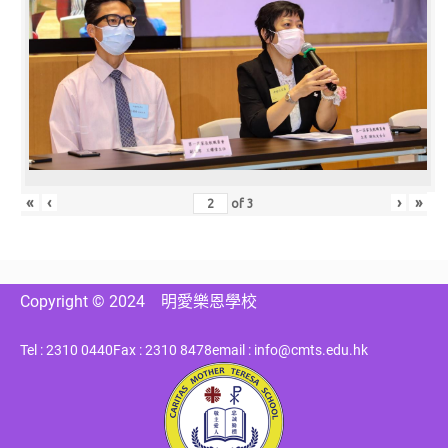
«
‹
›
»
of
3
Copyright © 2024
明愛樂恩學校
Tel : 2310 0440
Fax : 2310 8478
email : info@cmts.edu.hk