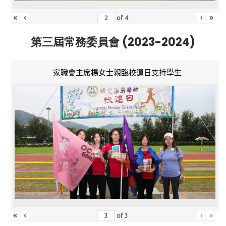
«
‹
›
»
of
4
第三屆常務委員會 (2023-2024)
家職會主席楊女士親臨校運日支持學生
«
‹
›
»
of
3