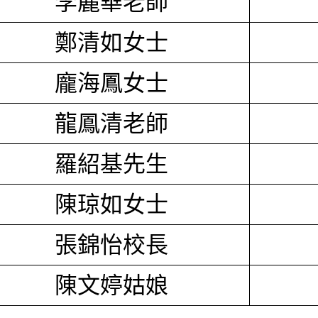
李麗華老師
鄭清如女士
龐海鳳女士
龍鳳清老師
羅紹基先生
陳琼如女士
張錦怡校長
陳文婷姑娘