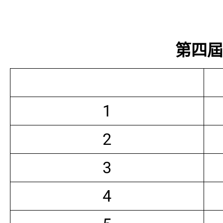
第四屆常
1
2
3
4