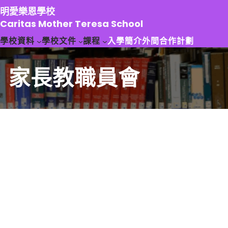
跳
明愛樂恩學校
至
Caritas Mother Teresa School
主
學校資料
學校文件
課程
入學簡介
外間合作計劃
要
內
容
家長教職員會