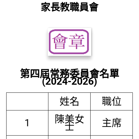
家長教職員會
第四屆常務委員會名單
(2024-2026)
姓名
職位
陳美女
1
主席
士