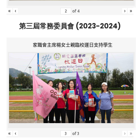
«
‹
›
»
of
4
第三屆常務委員會 (2023-2024)
家職會主席楊女士親臨校運日支持學生
«
‹
›
»
of
3