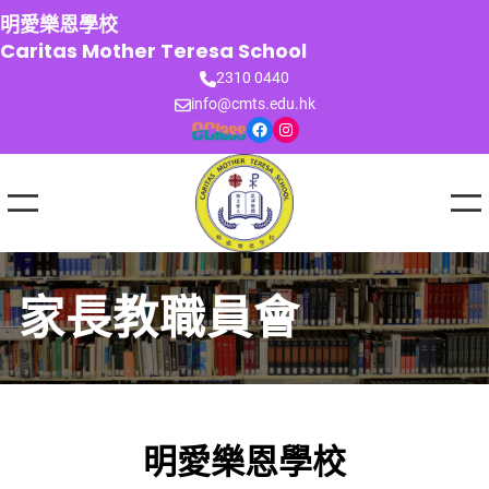
跳
明愛樂恩學校
至
Caritas Mother Teresa School
主
2310 0440
要
info@cmts.edu.hk
內
Facebook
Instagram
容
家長教職員會
明愛樂恩學校