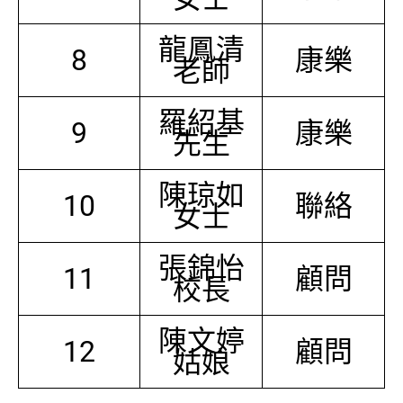
龍鳳清
8
康樂
老師
羅紹基
9
康樂
先生
陳琼如
10
聯絡
女士
張錦怡
11
顧問
校長
陳文婷
12
顧問
姑娘