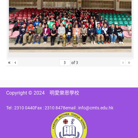
«
‹
›
»
of
3
Copyright © 2024
明愛樂恩學校
Tel : 2310 0440
Fax : 2310 8478
email : info@cmts.edu.hk