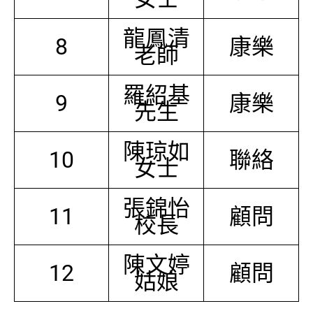
龍鳳清
8
康樂
老師
羅紹基
9
康樂
先生
陳琼如
10
聯絡
女士
張錦怡
11
顧問
校長
陳文婷
12
顧問
姑娘