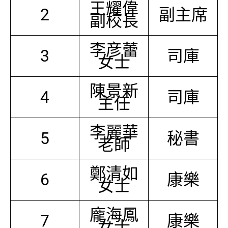
王耀偉
2
副主席
副校長
李彦蕾
3
司庫
女士
陳景新
4
司庫
主任
李麗華
5
秘書
老師
鄭清如
6
康樂
女士
龐海鳳
7
康樂
女士