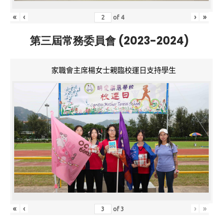
«
‹
›
»
of
4
第三屆常務委員會 (2023-2024)
家職會主席楊女士親臨校運日支持學生
«
‹
›
»
of
3