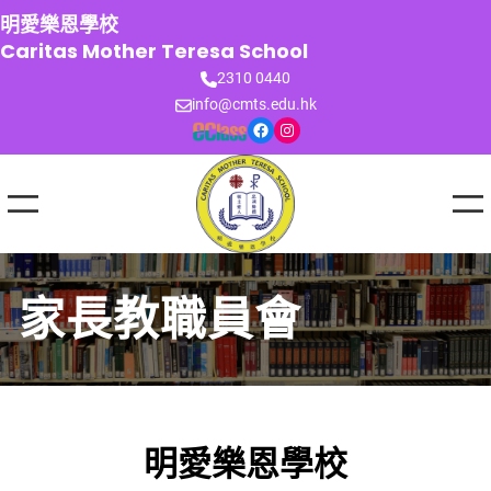
跳
明愛樂恩學校
至
Caritas Mother Teresa School
主
2310 0440
要
info@cmts.edu.hk
內
Facebook
Instagram
容
家長教職員會
明愛樂恩學校