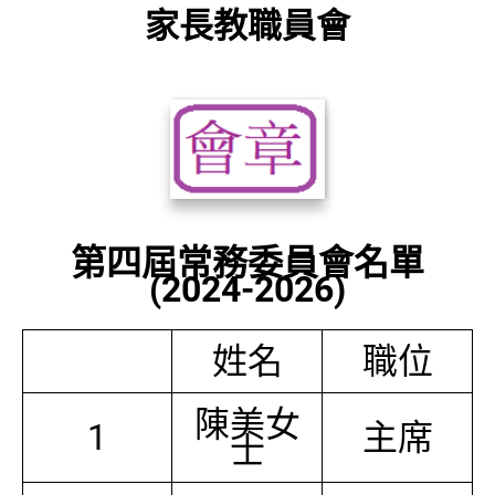
家長教職員會
第四屆常務委員會名單
(2024-2026)
姓名
職位
陳美女
1
主席
士