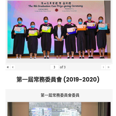
«
‹
›
»
of
3
第一屆常務委員會 (2019-2020)
第一屆常務委員會委員