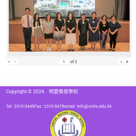
«
‹
›
»
of
3
Copyright © 2024
明愛樂恩學校
Tel : 2310 0440
Fax : 2310 8478
email : info@cmts.edu.hk