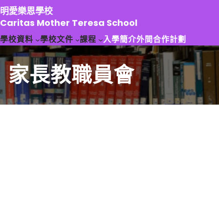
跳
明愛樂恩學校
至
Caritas Mother Teresa School
主
學校資料
學校文件
課程
入學簡介
外間合作計劃
要
內
容
家長教職員會