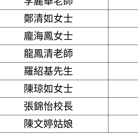
李麗華老師
鄭清如女士
龐海鳳女士
龍鳳清老師
羅紹基先生
陳琼如女士
張錦怡校長
陳文婷姑娘