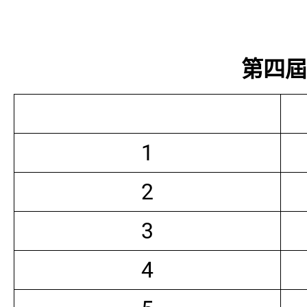
第四屆常
1
2
3
4