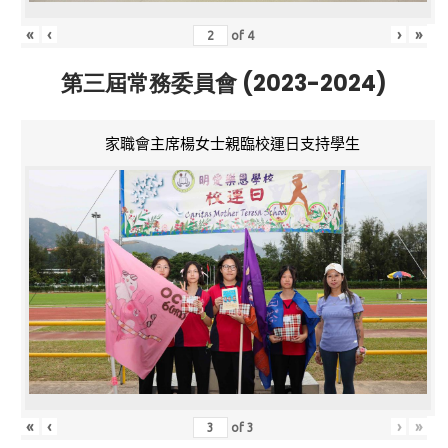
«
‹
›
»
of
4
第三屆常務委員會 (2023-2024)
家職會主席楊女士親臨校運日支持學生
«
‹
›
»
of
3