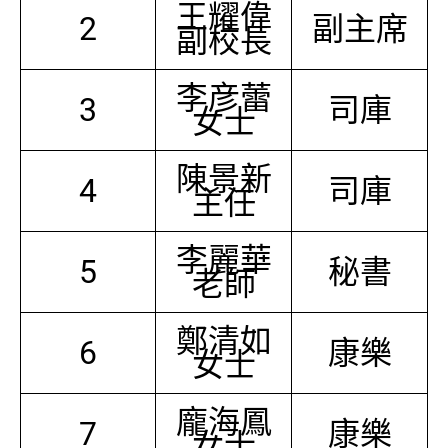
王耀偉
2
副主席
副校長
李彦蕾
3
司庫
女士
陳景新
4
司庫
主任
李麗華
5
秘書
老師
鄭清如
6
康樂
女士
龐海鳳
7
康樂
女士