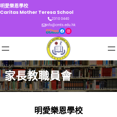
跳
明愛樂恩學校
至
Caritas Mother Teresa School
主
2310 0440
要
info@cmts.edu.hk
內
Facebook
Instagram
容
家長教職員會
明愛樂恩學校