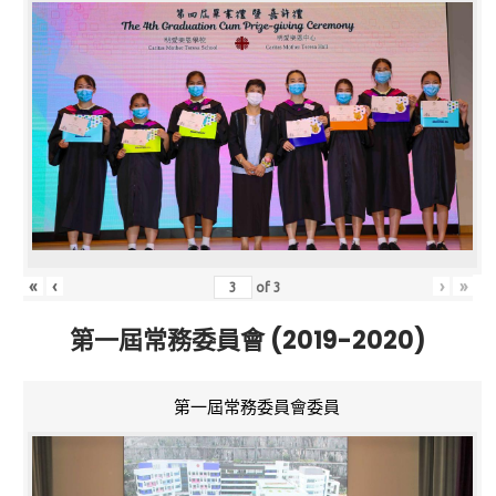
«
‹
›
»
of
3
第一屆常務委員會 (2019-2020)
第一屆常務委員會委員