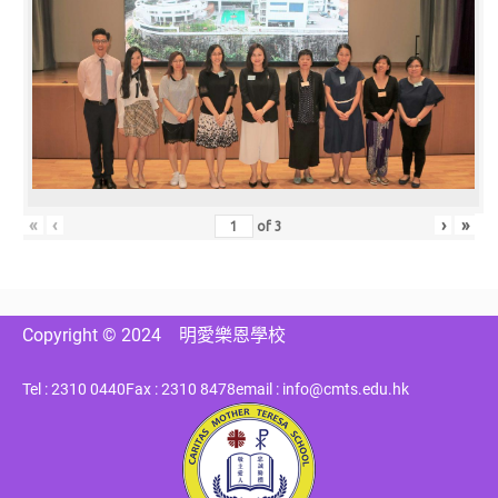
«
‹
›
»
of
3
Copyright © 2024
明愛樂恩學校
Tel : 2310 0440
Fax : 2310 8478
email : info@cmts.edu.hk