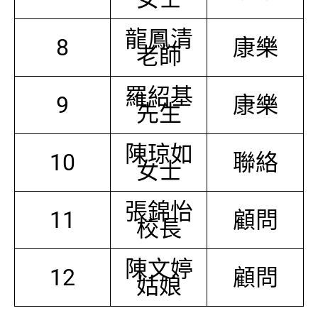
龍鳳清
8
康樂
老師
羅紹基
9
康樂
先生
陳琼如
10
聯絡
女士
張錦怡
11
顧問
校長
陳文婷
12
顧問
姑娘