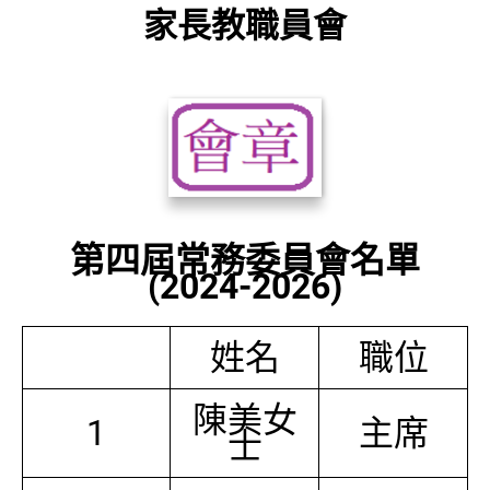
家長教職員會
第四屆常務委員會名單
(2024-2026)
姓名
職位
陳美女
1
主席
士