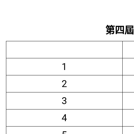
第四屆常
1
2
3
4