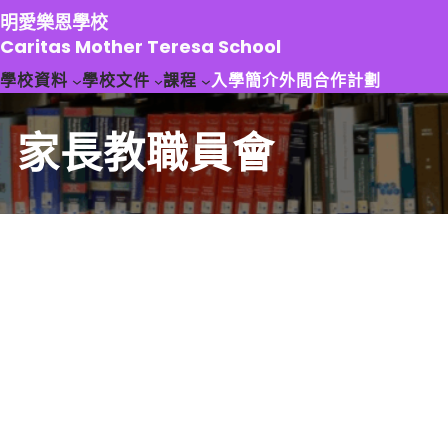
跳
明愛樂恩學校
至
Caritas Mother Teresa School
主
學校資料
學校文件
課程
入學簡介
外間合作計劃
要
內
容
家長教職員會