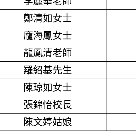
李麗華老師
鄭清如女士
龐海鳳女士
龍鳳清老師
羅紹基先生
陳琼如女士
張錦怡校長
陳文婷姑娘