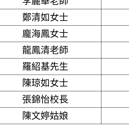
李麗華老師
鄭清如女士
龐海鳳女士
龍鳳清老師
羅紹基先生
陳琼如女士
張錦怡校長
陳文婷姑娘