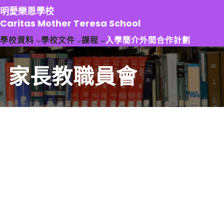
跳
明愛樂恩學校
至
Caritas Mother Teresa School
主
學校資料
學校文件
課程
入學簡介
外間合作計劃
要
內
容
家長教職員會