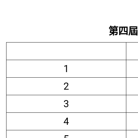
第四屆常
1
2
3
4