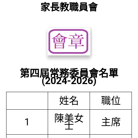
家長教職員會
第四屆常務委員會名單
(2024-2026)
姓名
職位
陳美女
1
主席
士