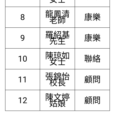
龍鳳清
8
康樂
老師
羅紹基
9
康樂
先生
陳琼如
10
聯絡
女士
張錦怡
11
顧問
校長
陳文婷
12
顧問
姑娘