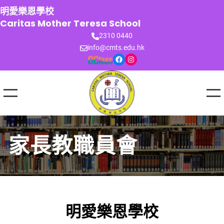
跳
明愛樂恩學校
至
Caritas Mother Teresa School
主
2310 0440
要
info@cmts.edu.hk
內
Facebook
Instagram
容
家長教職員會
明愛樂恩學校