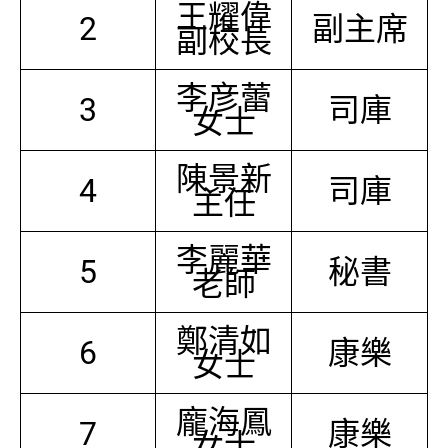
王耀偉
2
副主席
副校長
李彦蕾
3
司庫
女士
陳景新
4
司庫
主任
李麗華
5
秘書
老師
鄭清如
6
康樂
女士
龐海鳳
7
康樂
女士