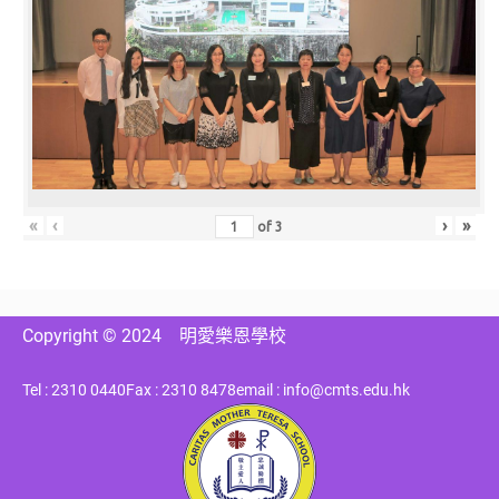
«
‹
›
»
of
3
Copyright © 2024
明愛樂恩學校
Tel : 2310 0440
Fax : 2310 8478
email : info@cmts.edu.hk