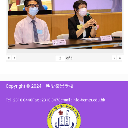
«
‹
›
»
of
3
Copyright © 2024
明愛樂恩學校
Tel : 2310 0440
Fax : 2310 8478
email : info@cmts.edu.hk