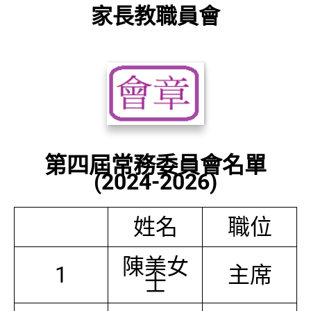
家長教職員會
第四屆常務委員會名單
(2024-2026)
姓名
職位
陳美女
1
主席
士