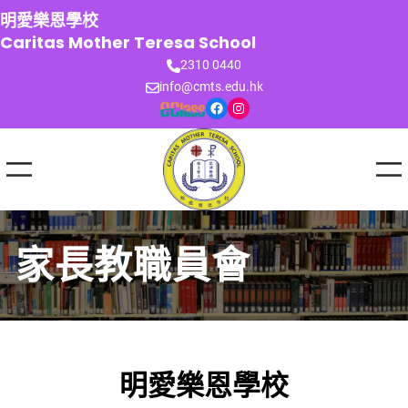
跳
明愛樂恩學校
至
Caritas Mother Teresa School
主
2310 0440
要
info@cmts.edu.hk
內
Facebook
Instagram
容
家長教職員會
明愛樂恩學校