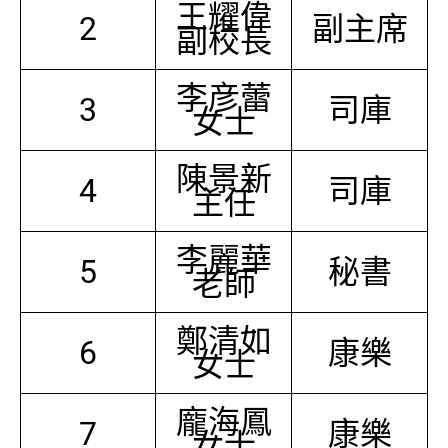
王耀偉
2
副主席
副校長
李彦蕾
3
司庫
女士
陳景新
4
司庫
主任
李麗華
5
秘書
老師
鄭清如
6
康樂
女士
龐海鳳
7
康樂
女士