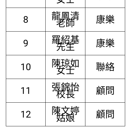
龍鳳清
8
康樂
老師
羅紹基
9
康樂
先生
陳琼如
10
聯絡
女士
張錦怡
11
顧問
校長
陳文婷
12
顧問
姑娘