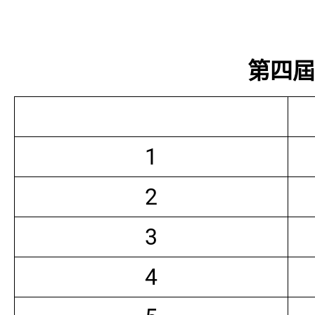
第四屆常
1
2
3
4