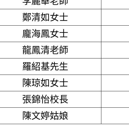
李麗華老師
鄭清如女士
龐海鳳女士
龍鳳清老師
羅紹基先生
陳琼如女士
張錦怡校長
陳文婷姑娘