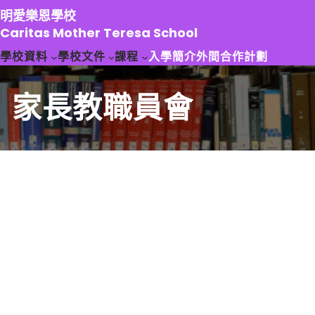
跳
明愛樂恩學校
至
Caritas Mother Teresa School
主
學校資料
學校文件
課程
入學簡介
外間合作計劃
要
內
容
家長教職員會