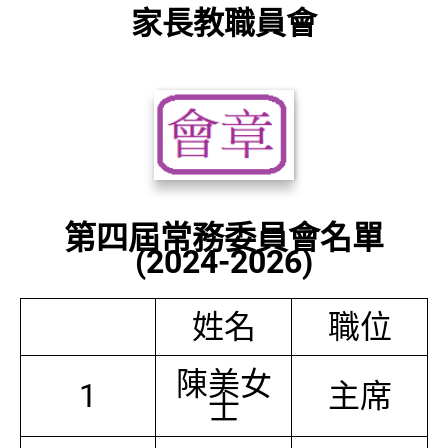
家長教職員會
第四屆常務委員會名單
(2024-2026)
姓名
職位
陳美女
1
主席
士