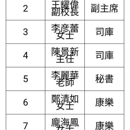
王耀偉
2
副主席
副校長
李彦蕾
3
司庫
女士
陳景新
4
司庫
主任
李麗華
5
秘書
老師
鄭清如
6
康樂
女士
龐海鳳
7
康樂
女士