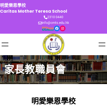
跳
明愛樂恩學校
至
Caritas Mother Teresa School
主
2310 0440
要
info@cmts.edu.hk
內
Facebook
Instagram
容
家長教職員會
明愛樂恩學校