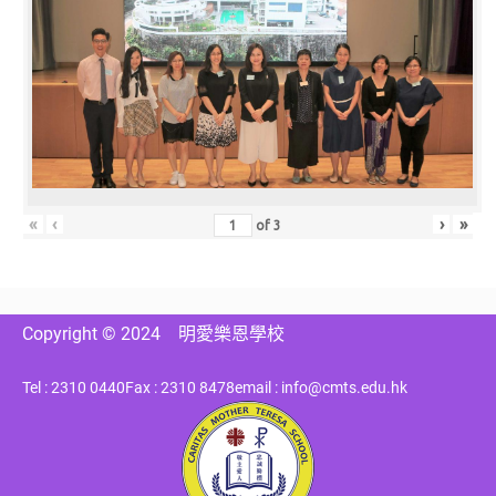
«
‹
›
»
of
3
Copyright © 2024
明愛樂恩學校
Tel : 2310 0440
Fax : 2310 8478
email : info@cmts.edu.hk