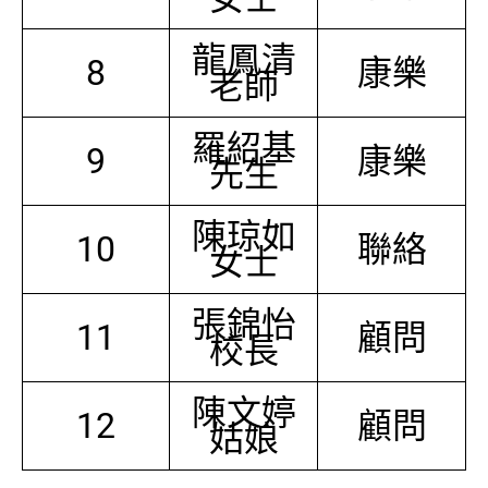
龍鳳清
8
康樂
老師
羅紹基
9
康樂
先生
陳琼如
10
聯絡
女士
張錦怡
11
顧問
校長
陳文婷
12
顧問
姑娘