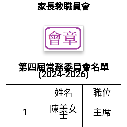
家長教職員會
第四屆常務委員會名單
(2024-2026)
姓名
職位
陳美女
1
主席
士