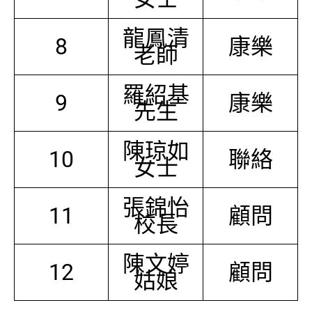
龍鳳清
8
康樂
老師
羅紹基
9
康樂
先生
陳琼如
10
聯絡
女士
張錦怡
11
顧問
校長
陳文婷
12
顧問
姑娘