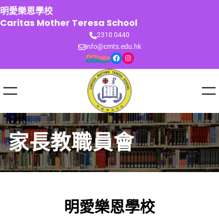
跳
明愛樂恩學校
至
Caritas Mother Teresa School
主
2310 0440
要
info@cmts.edu.hk
內
Facebook
Instagram
容
家長教職員會
明愛樂恩學校