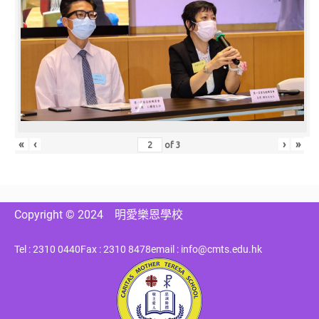
«
‹
›
»
of
3
Copyright © 2024
明愛樂恩學校
Tel : 2310 0440
Fax : 2310 8478
email : info@cmts.edu.hk