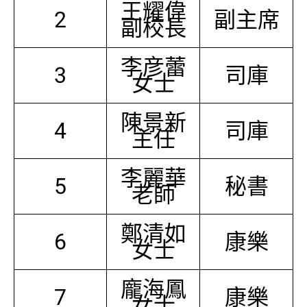
王耀偉
2
副主席
副校長
李彦蕾
3
司庫
女士
陳景新
4
司庫
主任
李麗華
5
秘書
老師
鄭清如
6
康樂
女士
龐海鳳
7
康樂
女士