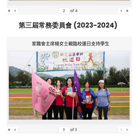
«
‹
›
»
of
4
第三屆常務委員會 (2023-2024)
家職會主席楊女士親臨校運日支持學生
«
‹
›
»
of
3