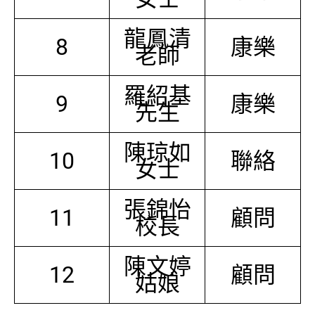
龍鳳清
8
康樂
老師
羅紹基
9
康樂
先生
陳琼如
10
聯絡
女士
張錦怡
11
顧問
校長
陳文婷
12
顧問
姑娘