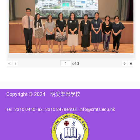
«
‹
›
»
of
3
Copyright © 2024
明愛樂恩學校
Tel : 2310 0440
Fax : 2310 8478
email : info@cmts.edu.hk