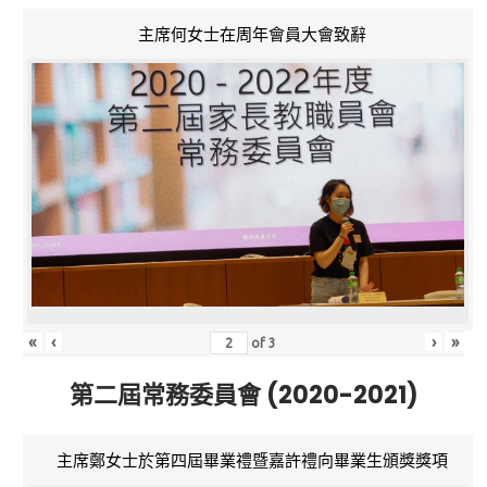
主席何女士在周年會員大會致辭
«
‹
›
»
of
3
第二屆常務委員會 (2020-2021)
主席鄭女士於第四屆畢業禮暨嘉許禮向畢業生頒獎獎項