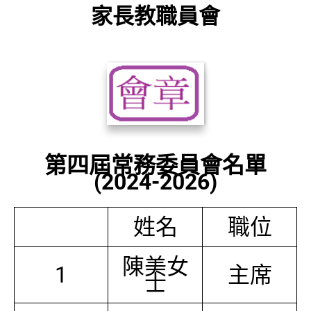
家長教職員會
第四屆常務委員會名單
(2024-2026)
姓名
職位
陳美女
1
主席
士