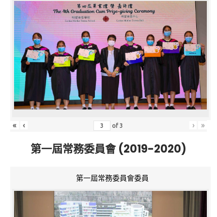
«
‹
›
»
of
3
第一屆常務委員會 (2019-2020)
第一屆常務委員會委員