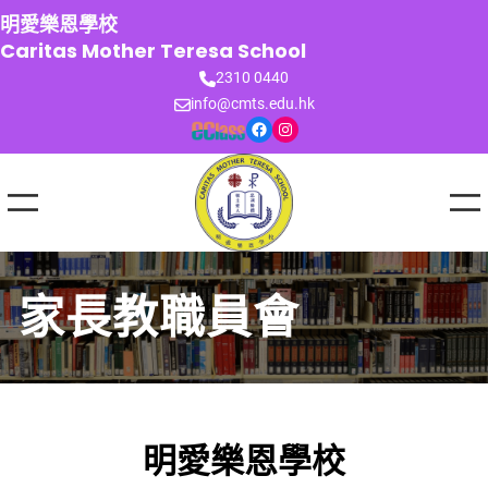
跳
明愛樂恩學校
至
Caritas Mother Teresa School
主
2310 0440
要
info@cmts.edu.hk
內
Facebook
Instagram
容
家長教職員會
明愛樂恩學校