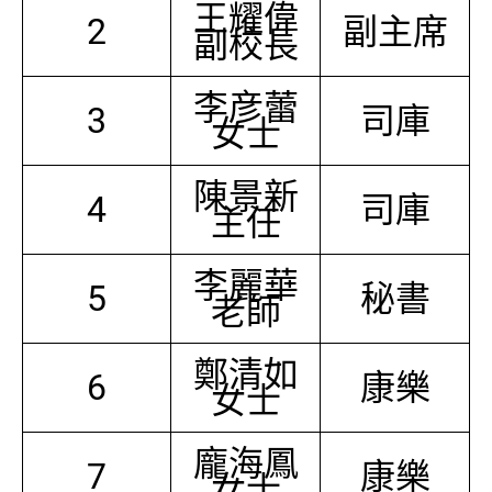
王耀偉
2
副主席
副校長
李彦蕾
3
司庫
女士
陳景新
4
司庫
主任
李麗華
5
秘書
老師
鄭清如
6
康樂
女士
龐海鳳
7
康樂
女士