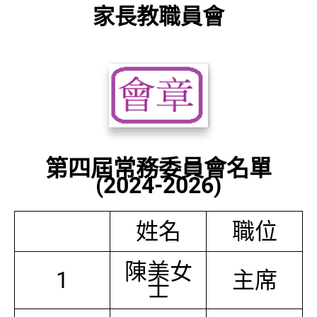
家長教職員會
第四屆常務委員會名單
(2024-2026)
姓名
職位
陳美女
1
主席
士