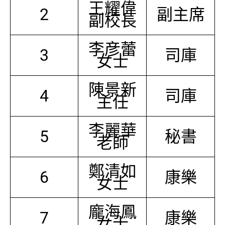
王耀偉
2
副主席
副校長
李彦蕾
3
司庫
女士
陳景新
4
司庫
主任
李麗華
5
秘書
老師
鄭清如
6
康樂
女士
龐海鳳
7
康樂
女士