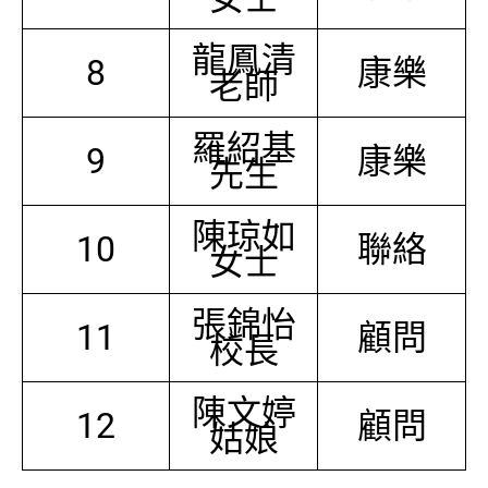
龍鳳清
8
康樂
老師
羅紹基
9
康樂
先生
陳琼如
10
聯絡
女士
張錦怡
11
顧問
校長
陳文婷
12
顧問
姑娘