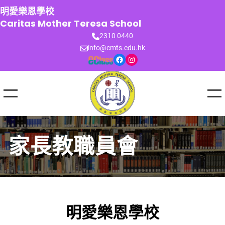
跳
明愛樂恩學校
至
Caritas Mother Teresa School
主
2310 0440
要
info@cmts.edu.hk
內
Facebook
Instagram
容
家長教職員會
明愛樂恩學校