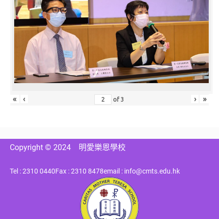
«
‹
›
»
of
3
Copyright © 2024
明愛樂恩學校
Tel : 2310 0440
Fax : 2310 8478
email : info@cmts.edu.hk