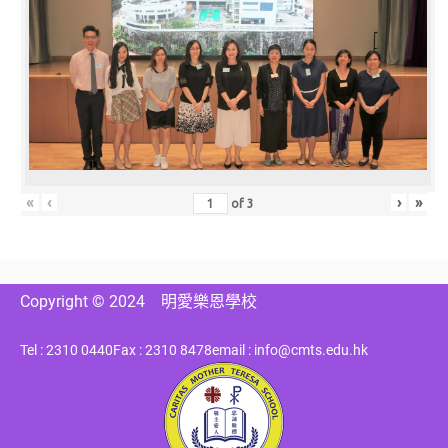
«
‹
›
»
of
3
Copyright © 2024
明愛樂恩學校
Tel : 2310 0440
Fax : 2310 8478
email : info@cmts.edu.hk