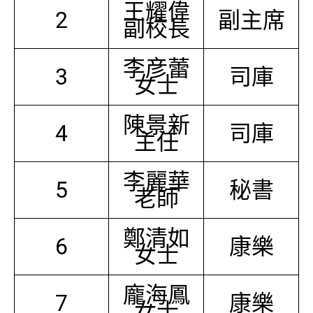
王耀偉
2
副主席
副校長
李彦蕾
3
司庫
女士
陳景新
4
司庫
主任
李麗華
5
秘書
老師
鄭清如
6
康樂
女士
龐海鳳
7
康樂
女士