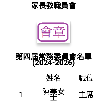
家長教職員會
第四屆常務委員會名單
(2024-2026)
姓名
職位
陳美女
1
主席
士