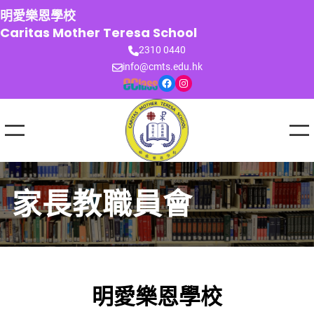
跳
明愛樂恩學校
至
Caritas Mother Teresa School
主
2310 0440
要
info@cmts.edu.hk
內
Facebook
Instagram
容
家長教職員會
明愛樂恩學校