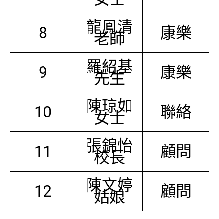
龍鳳清
8
康樂
老師
羅紹基
9
康樂
先生
陳琼如
10
聯絡
女士
張錦怡
11
顧問
校長
陳文婷
12
顧問
姑娘