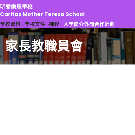
跳
明愛樂恩學校
至
Caritas Mother Teresa School
主
學校資料
學校文件
課程
入學簡介
外間合作計劃
要
內
容
家長教職員會