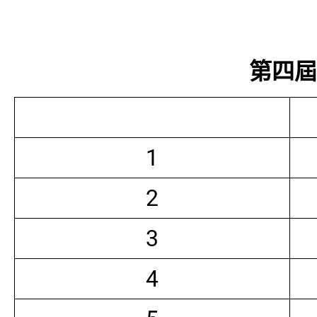
第四屆常
1
2
3
4