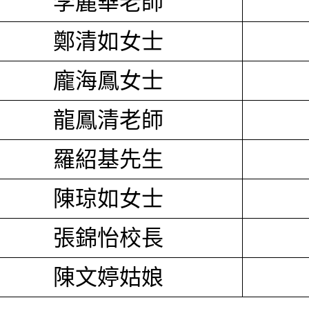
李麗華老師
鄭清如女士
龐海鳳女士
龍鳳清老師
羅紹基先生
陳琼如女士
張錦怡校長
陳文婷姑娘