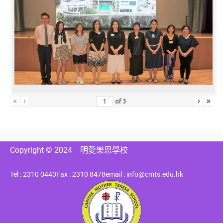
«
‹
›
»
of
3
Copyright © 2024
明愛樂恩學校
Tel : 2310 0440
Fax : 2310 8478
email : info@cmts.edu.hk