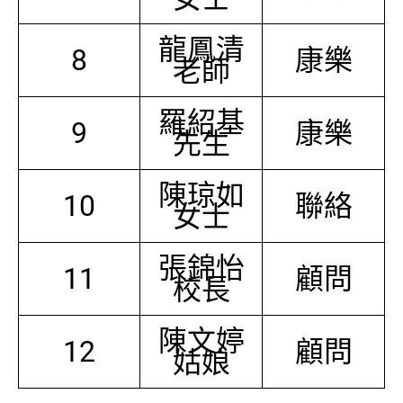
龍鳳清
8
康樂
老師
羅紹基
9
康樂
先生
陳琼如
10
聯絡
女士
張錦怡
11
顧問
校長
陳文婷
12
顧問
姑娘