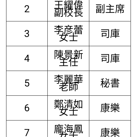
王耀偉
2
副主席
副校長
李彦蕾
3
司庫
女士
陳景新
4
司庫
主任
李麗華
5
秘書
老師
鄭清如
6
康樂
女士
龐海鳳
7
康樂
女士