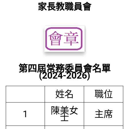
家長教職員會
第四屆常務委員會名單
(2024-2026)
姓名
職位
陳美女
1
主席
士