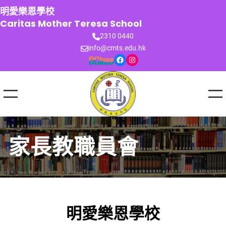
跳
明愛樂恩學校
至
Caritas Mother Teresa School
主
2310 0440
要
info@cmts.edu.hk
內
Facebook
Instagram
容
家長教職員會
明愛樂恩學校