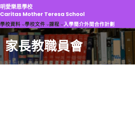
跳
明愛樂恩學校
至
Caritas Mother Teresa School
主
學校資料
學校文件
課程
入學簡介
外間合作計劃
要
內
容
家長教職員會