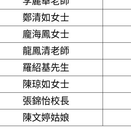
李麗華老師
鄭清如女士
龐海鳳女士
龍鳳清老師
羅紹基先生
陳琼如女士
張錦怡校長
陳文婷姑娘