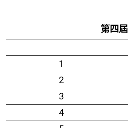
第四屆常
1
2
3
4