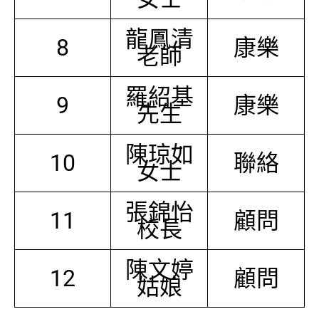
龍鳳清
8
康樂
老師
羅紹基
9
康樂
先生
陳琼如
10
聯絡
女士
張錦怡
11
顧問
校長
陳文婷
12
顧問
姑娘