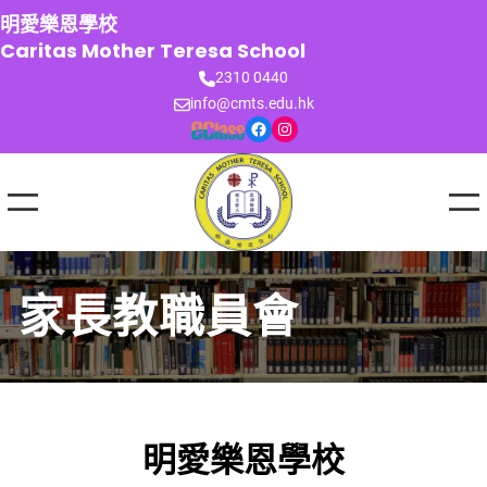
跳
明愛樂恩學校
至
Caritas Mother Teresa School
主
2310 0440
要
info@cmts.edu.hk
內
Facebook
Instagram
容
家長教職員會
明愛樂恩學校