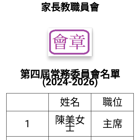
家長教職員會
第四屆常務委員會名單
(2024-2026)
姓名
職位
陳美女
1
主席
士