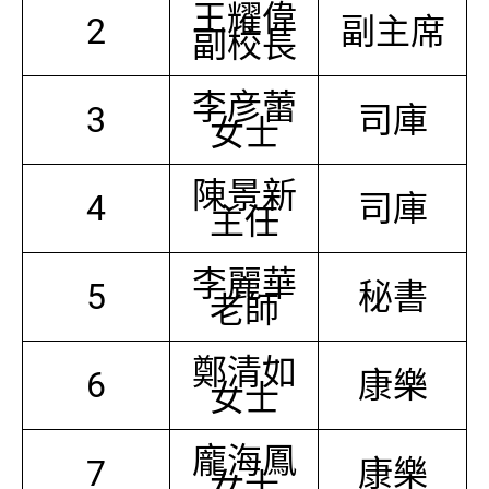
王耀偉
2
副主席
副校長
李彦蕾
3
司庫
女士
陳景新
4
司庫
主任
李麗華
5
秘書
老師
鄭清如
6
康樂
女士
龐海鳳
7
康樂
女士