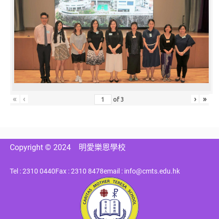
«
‹
›
»
of
3
Copyright © 2024
明愛樂恩學校
Tel : 2310 0440
Fax : 2310 8478
email : info@cmts.edu.hk