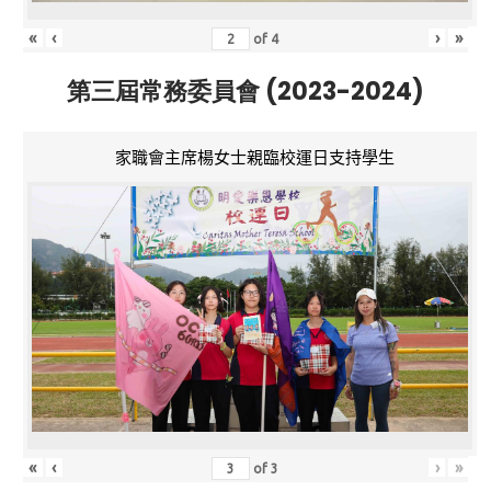
«
‹
›
»
of
4
第三屆常務委員會 (2023-2024)
家職會主席楊女士親臨校運日支持學生
«
‹
›
»
of
3