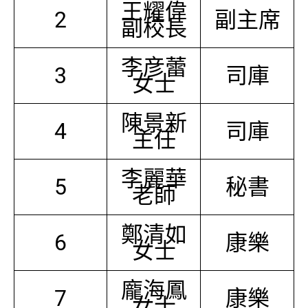
王耀偉
2
副主席
副校長
李彦蕾
3
司庫
女士
陳景新
4
司庫
主任
李麗華
5
秘書
老師
鄭清如
6
康樂
女士
龐海鳳
7
康樂
女士