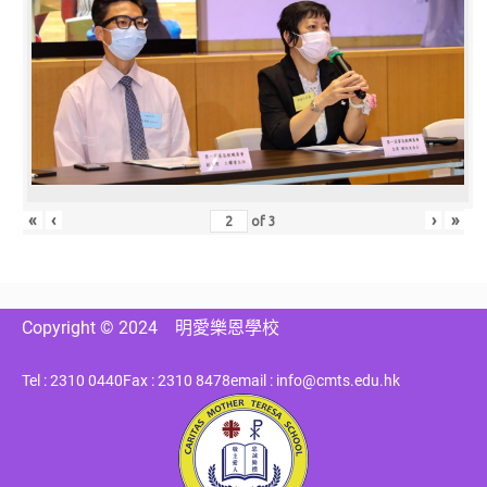
«
‹
›
»
of
3
Copyright © 2024
明愛樂恩學校
Tel : 2310 0440
Fax : 2310 8478
email : info@cmts.edu.hk