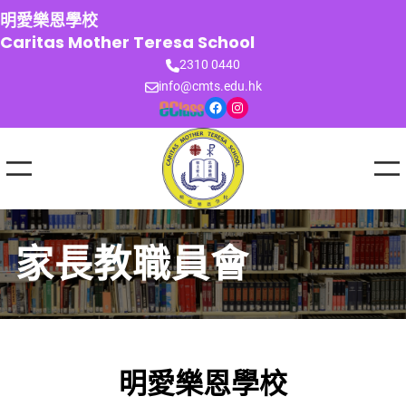
跳
明愛樂恩學校
至
Caritas Mother Teresa School
主
2310 0440
要
info@cmts.edu.hk
內
Facebook
Instagram
容
家長教職員會
明愛樂恩學校