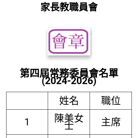
家長教職員會
第四屆常務委員會名單
(2024-2026)
姓名
職位
陳美女
1
主席
士