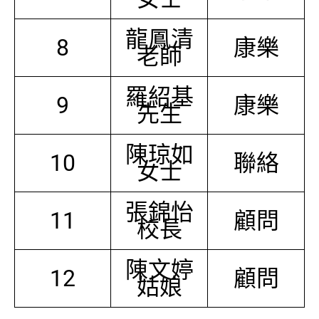
龍鳳清
8
康樂
老師
羅紹基
9
康樂
先生
陳琼如
10
聯絡
女士
張錦怡
11
顧問
校長
陳文婷
12
顧問
姑娘