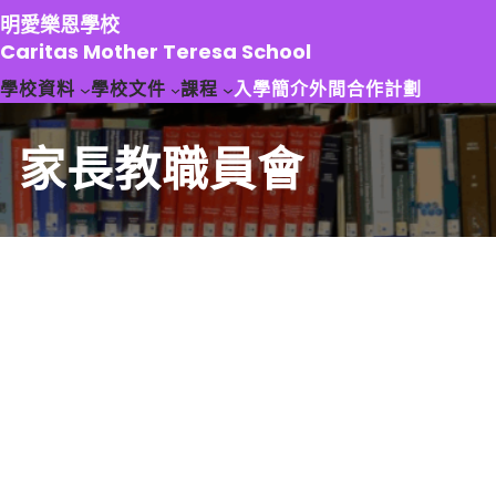
跳
明愛樂恩學校
至
Caritas Mother Teresa School
主
學校資料
學校文件
課程
入學簡介
外間合作計劃
要
內
容
家長教職員會