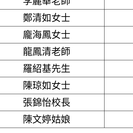
李麗華老師
鄭清如女士
龐海鳳女士
龍鳳清老師
羅紹基先生
陳琼如女士
張錦怡校長
陳文婷姑娘