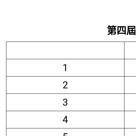
第四屆常
1
2
3
4