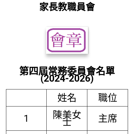
家長教職員會
第四屆常務委員會名單
(2024-2026)
姓名
職位
陳美女
1
主席
士