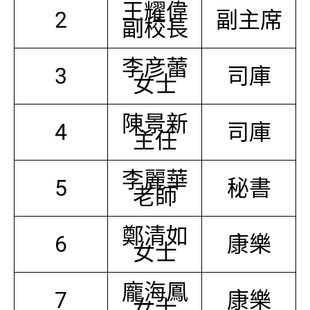
王耀偉
2
副主席
副校長
李彦蕾
3
司庫
女士
陳景新
4
司庫
主任
李麗華
5
秘書
老師
鄭清如
6
康樂
女士
龐海鳳
7
康樂
女士