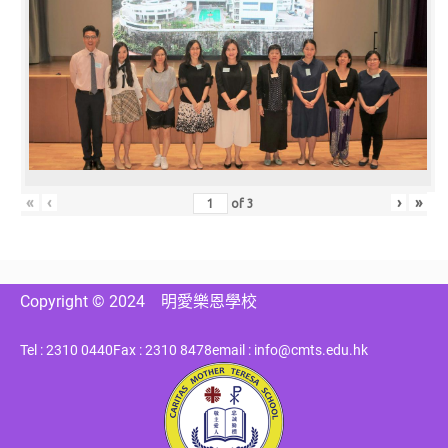
«
‹
›
»
of
3
Copyright © 2024
明愛樂恩學校
Tel : 2310 0440
Fax : 2310 8478
email : info@cmts.edu.hk